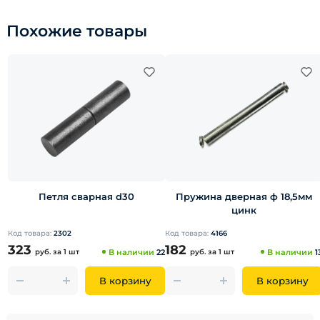
Похожие товары
Петля сварная d30
Пружина дверная ф 18,5мм
цинк
Код товара:
2302
Код товара:
4166
323
182
руб.
за 1 шт
В наличии
22
руб.
за 1 шт
В наличии
1
В корзину
В корзину