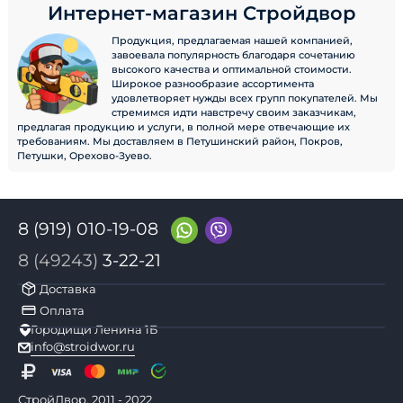
Интернет-магазин Стройдвор
Продукция, предлагаемая нашей компанией,
завоевала популярность благодаря сочетанию
высокого качества и оптимальной стоимости.
Широкое разнообразие ассортимента
удовлетворяет нужды всех групп покупателей. Мы
стремимся идти навстречу своим заказчикам,
предлагая продукцию и услуги, в полной мере отвечающие их
требованиям. Мы доставляем в Петушинский район, Покров,
Петушки, Орехово-Зуево.
8 (919) 010-19-08
8 (49243)
3-22-21
Доставка
Оплата
Городищи Ленина 1Б
info@stroidwor.ru
СтройДвор, 2011 - 2022