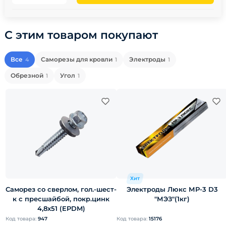
С этим товаром покупают
Все
Саморезы для кровли
Электроды
4
1
1
Обрезной
Угол
1
1
Хит
Саморез со сверлом, гол.-шест-
Электроды Люкс МР-3 D3
к с пресшайбой, покр.цинк
"МЭЗ"(1кг)
4,8х51 (EPDM)
Код товара:
947
Код товара:
15176