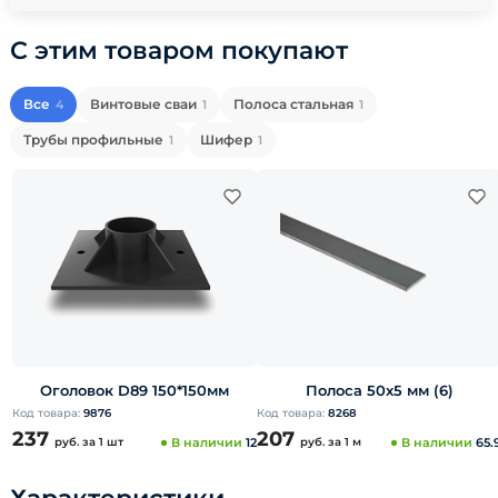
С этим товаром покупают
Все
Винтовые сваи
Полоса стальная
4
1
1
Трубы профильные
Шифер
1
1
Оголовок D89 150*150мм
Полоса 50х5 мм (6)
Код товара:
9876
Код товара:
8268
237
207
руб.
за 1 шт
В наличии
12
руб.
за 1 м
В наличии
65.