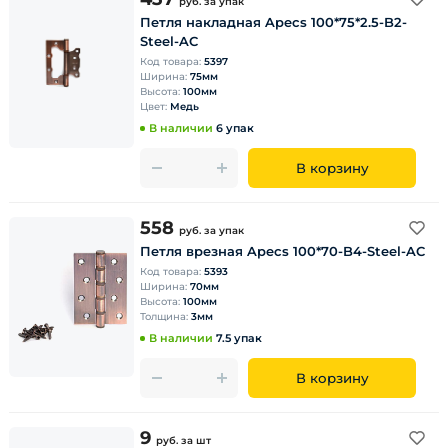
руб.
за упак
Петля накладная Apecs 100*75*2.5-B2-
Steel-AC
Код товара:
5397
Ширина:
75мм
Высота:
100мм
Цвет:
Медь
В наличии
6 упак
В корзину
558
руб.
за упак
Петля врезная Apecs 100*70-B4-Steel-AC
Код товара:
5393
Ширина:
70мм
Высота:
100мм
Толщина:
3мм
В наличии
7.5 упак
В корзину
9
руб.
за шт