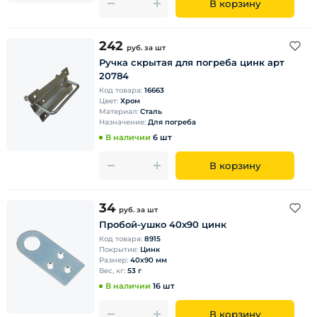
В корзину
242
руб.
за шт
Ручка скрытая для погреба цинк арт
20784
Код товара:
16663
Цвет:
Хром
Материал:
Сталь
Назначение:
Для погреба
В наличии
6 шт
В корзину
34
руб.
за шт
Пробой-ушко 40х90 цинк
Код товара:
8915
Покрытие:
Цинк
Размер:
40х90 мм
Вес, кг:
53 г
В наличии
16 шт
В корзину