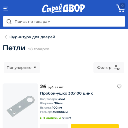
0
Фурнитура для дверей
Петли
98
товаров
Популярные
Фильтр
26
руб.
за шт
Пробой-ушко 30х100 цинк
Код товара:
4541
Ширина:
30мм
Высота:
100мм
Размер:
30х100мм
В наличии
38 шт