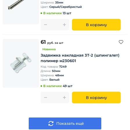
Ширина:
35мм
Цвет:
Серый/Серебристый
В наличии
13 шт
В корзину
61
руб.
за шт
Новинка
Задвижка накладная 3Т-2 (шпингалет)
полимер м230601
Код товара:
7249
Длина:
50мм
Ширина:
48мм
Цвет:
Белый
В наличии
49 шт
В корзину
Показать ещё