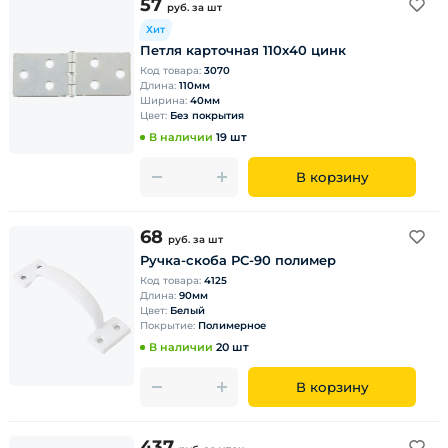
57
руб.
за шт
Хит
Петля карточная 110х40 цинк
Код товара:
3070
Длина:
110мм
Ширина:
40мм
Цвет:
Без покрытия
В наличии
19 шт
В корзину
68
руб.
за шт
Ручка-скоба РС-90 полимер
Код товара:
4125
Длина:
90мм
Цвет:
Белый
Покрытие:
Полимерное
В наличии
20 шт
В корзину
437