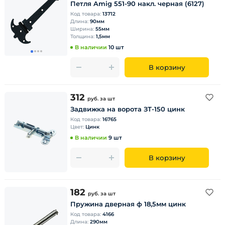
Петля Amig 551-90 накл. черная (6127)
Код товара:
13712
Длина:
90мм
Ширина:
55мм
Толщина:
1,5мм
В наличии
10 шт
В корзину
312
руб.
за шт
Задвижка на ворота ЗТ-150 цинк
Код товара:
16765
Цвет:
Цинк
В наличии
9 шт
В корзину
182
руб.
за шт
Пружина дверная ф 18,5мм цинк
Код товара:
4166
Длина:
290мм