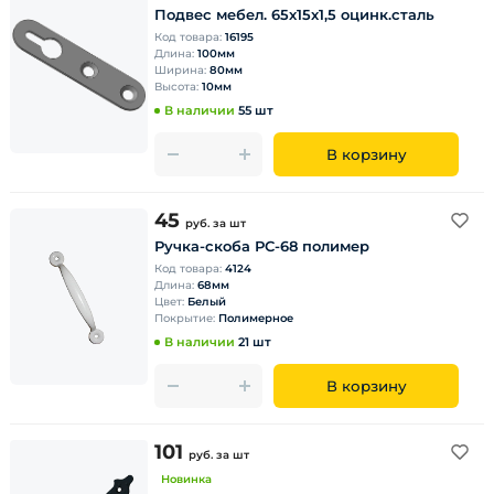
Подвес мебел. 65х15х1,5 оцинк.сталь
Код товара:
16195
Длина:
100мм
Ширина:
80мм
Высота:
10мм
В наличии
55 шт
В корзину
45
руб.
за шт
Ручка-скоба РС-68 полимер
Код товара:
4124
Длина:
68мм
Цвет:
Белый
Покрытие:
Полимерное
В наличии
21 шт
В корзину
101
руб.
за шт
Новинка