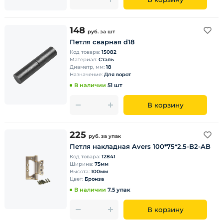
148
руб.
за шт
Петля сварная d18
Код товара:
15082
Материал:
Сталь
Диаметр, мм:
18
Назначение:
Для ворот
В наличии
51 шт
В корзину
225
руб.
за упак
Петля накладная Avers 100*75*2.5-B2-AB
Код товара:
12841
Ширина:
75мм
Высота:
100мм
Цвет:
Бронза
В наличии
7.5 упак
В корзину