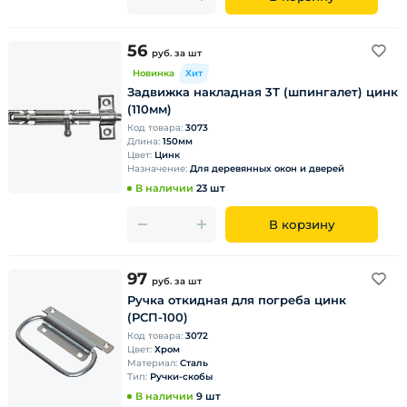
56
руб.
за шт
Новинка
Хит
Задвижка накладная 3Т (шпингалет) цинк
(110мм)
Код товара:
3073
Длина:
150мм
Цвет:
Цинк
Назначение:
Для деревянных окон и дверей
В наличии
23 шт
В корзину
97
руб.
за шт
Ручка откидная для погреба цинк
(РСП-100)
Код товара:
3072
Цвет:
Хром
Материал:
Сталь
Тип:
Ручки-скобы
В наличии
9 шт