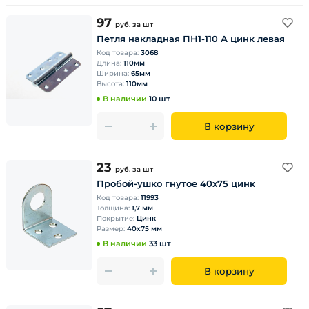
97
руб.
за шт
Петля накладная ПН1-110 А цинк левая
Код товара:
3068
Длина:
110мм
Ширина:
65мм
Высота:
110мм
В наличии
10 шт
В корзину
23
руб.
за шт
Пробой-ушко гнутое 40х75 цинк
Код товара:
11993
Толщина:
1,7 мм
Покрытие:
Цинк
Размер:
40х75 мм
В наличии
33 шт
В корзину