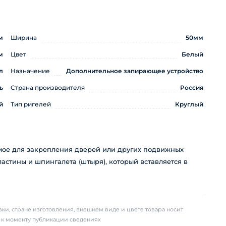
м
Ширина
50мм
м
Цвет
Белый
л
Назначение
Дополнительное запирающее устройство
ь
Страна производителя
Россия
й
Тип ригелей
Круглый
емое для закрепления дверей или других подвижных
ластины и шпингалета (штыря), который вставляется в
ки, стране изготовления, внешнем виде и цвете товара носит
х к моменту публикации сведениях