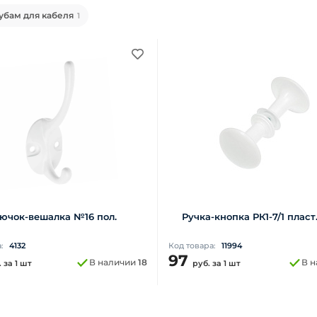
убам для кабеля
1
ючок-вешалка №16 пол.
Ручка-кнопка РК1-7/1 пласт
а:
4132
Код товара:
11994
97
В наличии
18
В 
.
за 1 шт
руб.
за 1 шт