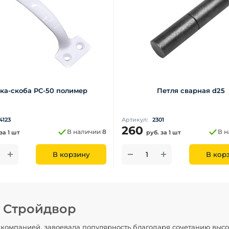
ка-скоба РС-50 полимер
Петля сварная d25
4123
Артикул:
2301
260
В наличии
8
В 
за 1 шт
руб.
за 1 шт
В корзину
В кор
н Стройдвор
компанией, завоевала популярность благодаря сочетанию высо