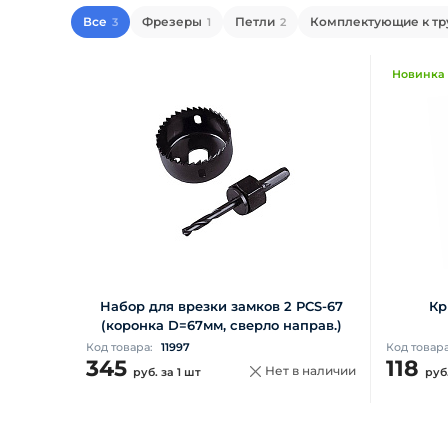
Все
Фрезеры
Петли
Комплектующие к тр
3
1
2
Новинка
Набор для врезки замков 2 PCS-67
Кр
(коронка D=67мм, сверло направ.)
Код товара:
11997
Код товар
345
118
Нет в наличии
руб.
за 1 шт
руб