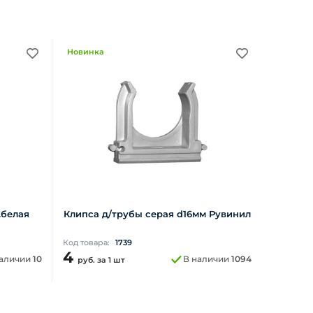
Новинка
.белая
Клипса д/трубы серая d16мм Рувинил
Код товара:
1739
4
наличии
10
В наличии
1094
руб.
за 1 шт