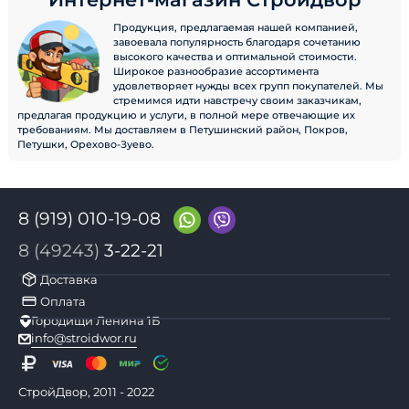
Продукция, предлагаемая нашей компанией,
завоевала популярность благодаря сочетанию
высокого качества и оптимальной стоимости.
Широкое разнообразие ассортимента
удовлетворяет нужды всех групп покупателей. Мы
стремимся идти навстречу своим заказчикам,
предлагая продукцию и услуги, в полной мере отвечающие их
требованиям. Мы доставляем в Петушинский район, Покров,
Петушки, Орехово-Зуево.
8 (919) 010-19-08
8 (49243)
3-22-21
Доставка
Оплата
Городищи Ленина 1Б
info@stroidwor.ru
СтройДвор, 2011 - 2022