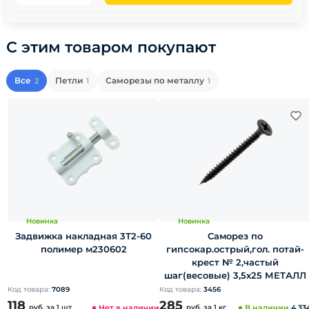
С этим товаром покупают
Все
Петли
Саморезы по металлу
2
1
1
Новинка
Новинка
Задвижка накладная 3Т2-60
Саморез по
полимер м230602
гипсокар.острый,гол. потай-
крест № 2,частый
шаг(весовые) 3,5х25 МЕТАЛЛ
Код товара:
7089
Код товара:
3456
118
285
руб.
за 1 шт
Нет в наличии
руб.
за 1 кг
В наличии
4.33