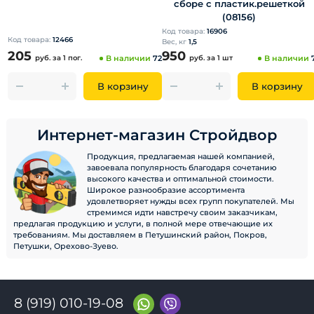
сборе с пластик.решеткой
(08156)
Код товара:
16906
Код товара:
12466
Вес, кг
1,5
205
950
руб.
за 1 пог.
В наличии
72
руб.
за 1 шт
В наличии
В корзину
В корзину
Интернет-магазин Стройдвор
Продукция, предлагаемая нашей компанией,
завоевала популярность благодаря сочетанию
высокого качества и оптимальной стоимости.
Широкое разнообразие ассортимента
удовлетворяет нужды всех групп покупателей. Мы
стремимся идти навстречу своим заказчикам,
предлагая продукцию и услуги, в полной мере отвечающие их
требованиям. Мы доставляем в Петушинский район, Покров,
Петушки, Орехово-Зуево.
8 (919) 010-19-08