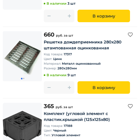
В наличии
3 шт
В корзину
660
руб.
за шт
Решетка дождеприемника 280х280
штампованная оцинкованная
Код товара:
17317
Цвет:
Цинк
Материал:
Металл оцинкованный
Размер:
280х280мм
В наличии
9 шт
В корзину
365
руб.
за шт
Комплект (угловой элемент с
пластик.крышкой (125х125х80)
Код товара:
17188
Цвет:
Черный
Тип:
Угловой элемент