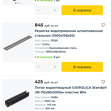
В наличии
7 шт
В корзину
845
руб.
за шт
Решетка водоприемная штампованная
стальная (1000х136х30)
Код товара:
17350
Цвет:
Сталь
Материал:
Оцинкованная сталь
Размер:
1000х136х30мм
В наличии
3 шт
В корзину
425
руб.
за шт
Лоток водоотводный GIDROLICA Standart
ЛВ-110х90х1000м пластик 804
Код товара:
14364
Длина:
1000 мм
Ширина:
145 мм
Высота:
100 мм