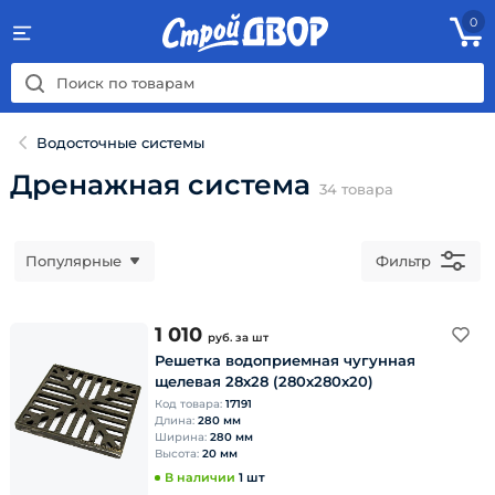
0
Водосточные системы
Дренажная система
34
товара
Популярные
Фильтр
1 010
руб.
за шт
Решетка водоприемная чугунная
щелевая 28х28 (280х280х20)
Код товара:
17191
Длина:
280 мм
Ширина:
280 мм
Высота:
20 мм
В наличии
1 шт