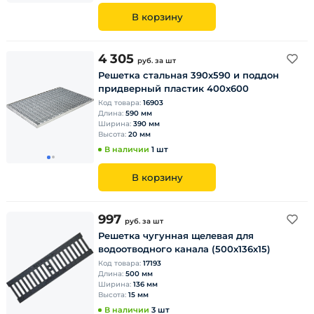
В корзину
4 305
руб.
за шт
Решетка стальная 390х590 и поддон
придверный пластик 400х600
Код товара:
16903
Длина:
590 мм
Ширина:
390 мм
Высота:
20 мм
В наличии
1 шт
В корзину
997
руб.
за шт
Решетка чугунная щелевая для
водоотводного канала (500х136х15)
Код товара:
17193
Длина:
500 мм
Ширина:
136 мм
Высота:
15 мм
В наличии
3 шт