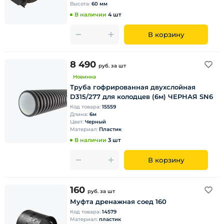
Высота:
60 мм
В наличии
4 шт
В корзину
8 490
руб.
за шт
Новинка
Труба гофрированная двухслойная
D315/277 для колодцев (6м) ЧЕРНАЯ SN6
Код товара:
15559
Длина:
6м
Цвет:
Черный
Материал:
Пластик
В наличии
3 шт
В корзину
160
руб.
за шт
Муфта дренажная соед 160
Код товара:
14579
Материал:
пластик