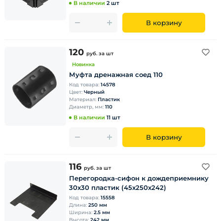
В наличии
2 шт
В корзину
120
руб.
за шт
Новинка
Муфта дренажная соед 110
Код товара:
14578
Цвет:
Черный
Материал:
Пластик
Диаметр, мм:
110
В наличии
11 шт
В корзину
116
руб.
за шт
Перегородка-сифон к дождеприемнику
30х30 пластик (45х250х242)
Код товара:
15558
Длина:
250 мм
Ширина:
2.5 мм
Высота:
242 мм