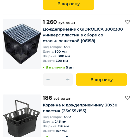
В корзину
1 260
руб.
за шт
Дождеприемник GIDROLICA 300х300
универс.пластик в сборе со
стальн.решеткой (08158)
Код товара:
14360
Длина:
300 мм
Ширина:
300 мм
Высота:
300 мм
В наличии
5 шт
В корзину
186
руб.
за шт
Корзина к дождеприемнику 30х30
пластик (25х155х155)
Код товара:
14363
Длина:
246 мм
Ширина:
156 мм
Высота:
157 мм