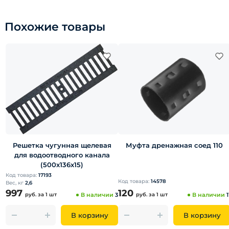
Похожие товары
Решетка чугунная щелевая
Муфта дренажная соед 110
для водоотводного канала
(500х136х15)
Код товара:
17193
Код товара:
14578
Вес, кг
2,6
997
120
руб.
за 1 шт
В наличии
3
руб.
за 1 шт
В наличии
1
В корзину
В корзину