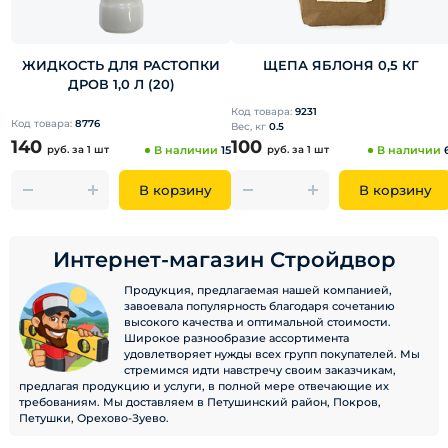
ЖИДКОСТЬ ДЛЯ РАСТОПКИ
ЩЕПА ЯБЛОНЯ 0,5 КГ
ДРОВ 1,0 Л (20)
Код товара:
9231
Код товара:
8776
Вес, кг
0.5
140
100
руб.
за 1 шт
В наличии
15
руб.
за 1 шт
В наличии
В корзину
В корзину
Интернет-магазин Стройдвор
Продукция, предлагаемая нашей компанией,
завоевала популярность благодаря сочетанию
высокого качества и оптимальной стоимости.
Широкое разнообразие ассортимента
удовлетворяет нужды всех групп покупателей. Мы
стремимся идти навстречу своим заказчикам,
предлагая продукцию и услуги, в полной мере отвечающие их
требованиям. Мы доставляем в Петушинский район, Покров,
Петушки, Орехово-Зуево.