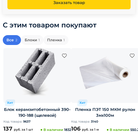
Заказать товар
С этим товаром покупают
Все
Блоки
Пленка
2
1
1
Хит
Хит
Блок керамзитобетонный 390-
Пленка ПЭТ 150 МКМ рулон
190-188 (щелевой)
3мх100м
Код товара:
9637
Код товара:
3140
137
106
руб.
за 1 шт
В наличии
1832
руб.
за 1 м
В наличии
550.