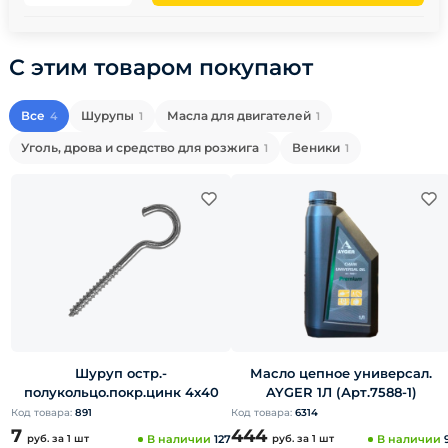
С этим товаром покупают
Все
Шурупы
Масла для двигателей
4
1
1
Уголь, дрова и средство для розжига
Веники
1
1
Шуруп остр.-
Масло цепное универсал.
полукольцо.покр.цинк 4х40
AYGER 1Л (Арт.7588-1)
Код товара:
891
Код товара:
6314
7
444
руб.
за 1 шт
В наличии
127
руб.
за 1 шт
В наличии