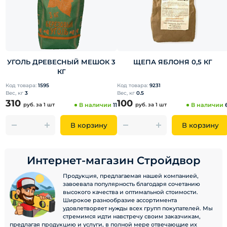
УГОЛЬ ДРЕВЕСНЫЙ МЕШОК 3
ЩЕПА ЯБЛОНЯ 0,5 КГ
КГ
Код товара:
1595
Код товара:
9231
Вес, кг
3
Вес, кг
0.5
310
100
руб.
за 1 шт
В наличии
11
руб.
за 1 шт
В наличии
В корзину
В корзину
Интернет-магазин Стройдвор
Продукция, предлагаемая нашей компанией,
завоевала популярность благодаря сочетанию
высокого качества и оптимальной стоимости.
Широкое разнообразие ассортимента
удовлетворяет нужды всех групп покупателей. Мы
стремимся идти навстречу своим заказчикам,
предлагая продукцию и услуги, в полной мере отвечающие их