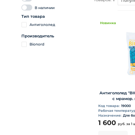
Попул
В наличии
Тип товара
Новинка
Антигололед
Производитель
Bionord
Антигололед "B
с мрамор.
Код товара:
19000
Рабочая температура
Назначение:
Для б
1 600
руб.
за 1 