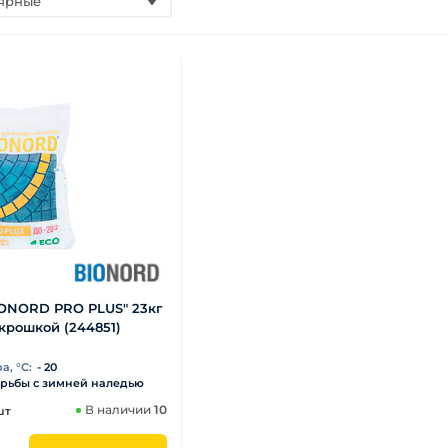
ярные
IONORD PRO PLUS" 23кг
 крошкой (244851)
, °С:
- 20
орьбы с зимней наледью
В наличии
10
шт