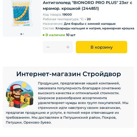
Антигололед "BIONORD PRO PLUS" 23кг с
мрамор. крошкой (244851)
Код товара:
19000
Рабочая температура, °С:
- 20
Назначение:
Для борьбы с зимней наледью
Состав:
Хлориды кальция и натрия, мраморная крошка
В наличии
10 шт
В корзину
Интернет-магазин Стройдвор
Продукция, предлагаемая нашей компанией,
завоевала популярность благодаря сочетанию
высокого качества и оптимальной стоимости.
Широкое разнообразие ассортимента
удовлетворяет нужды всех групп покупателей. Мы
стремимся идти навстречу своим заказчикам,
предлагая продукцию и услуги, в полной мере отвечающие их
требованиям. Мы доставляем в Петушинский район, Покров,
Петушки, Орехово-Зуево.