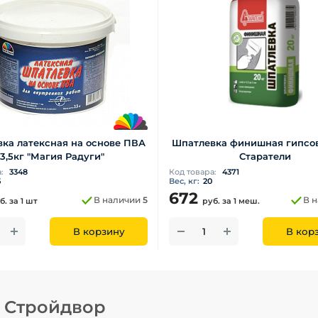
ка латексная на основе ПВА
Шпатлевка финишная гипсов
3,5кг "Магия Радуги"
Старатели
а:
3348
Код товара:
4371
5
Вес, кг:
20
672
В наличии
5
В 
б.
за 1 шт
руб.
за 1 меш.
В корзину
В кор
н Стройдвор