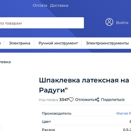
Оплата
Доставка
Войти
ы
Электрика
Ручной инструмент
Электроинструменты
левка
Шпаклевка латексная на о
Радуги"
3347
Отложить
Поделиться
Код товара:
Производитель
Магия 
Цвет
Расход
0.5-