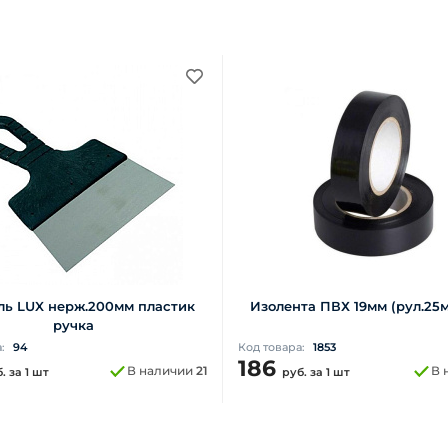
ь LUX нерж.200мм пластик
Изолента ПВХ 19мм (рул.25м
ручка
а:
94
Код товара:
1853
186
В наличии
21
В 
б.
за 1 шт
руб.
за 1 шт