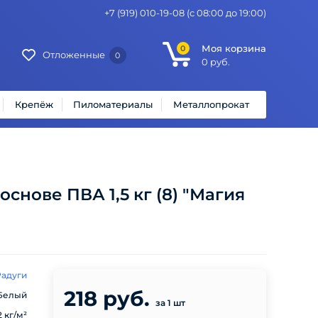
+7 (919) 010-19-08
(с 08:00 до 19:00)
Моя корзина
0
Отложенные
0
0
руб.
Крепёж
Пиломатериалы
Металлопрокат
снове ПВА 1,5 кг (8) "Магия
Радуги
218 руб.
Белый
за 1 шт
2 кг/м²