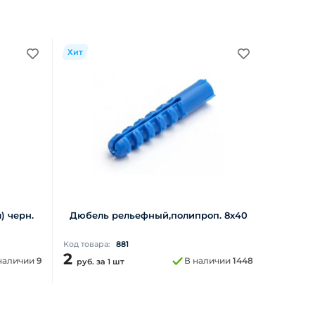
Хит
) черн.
Дюбель рельефный,полипроп. 8х40
Код товара:
881
2
наличии
9
В наличии
1448
руб.
за 1 шт