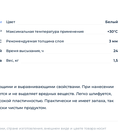
и
Цвет
Белый
²
Максимальная температура применения
+30°С
С
Рекомендуемая толщина слоя
3 мм
й
Время высыхания, ч
24
а
Вес, кг
1,5
ющими и выравнивающими свойствами. При нанесении
ется и не выделяет вредных веществ. Легко шлифуется,
сокой пластичностью. Практически не имеет запаха, так
ески чистым продуктом.
ки, стране изготовления, внешнем виде и цвете товара носит