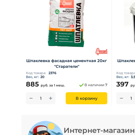
Шпаклевка фасадная цементная 20кг
Шпаклев
"Старатели"
Код товара:
2376
Код товар
Вес, кг:
20
Вес, кг:
3,
885
397
В наличии
7
руб.
за 1 меш.
ру
В корзину
Интернет-магази