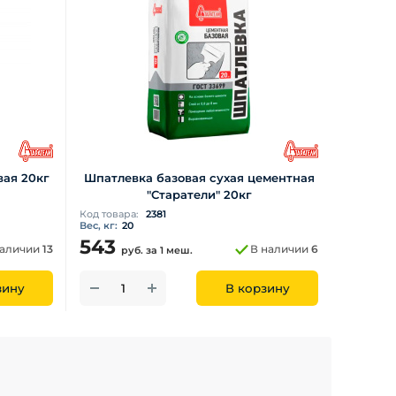
ая 20кг
Шпатлевка базовая сухая цементная
"Старатели" 20кг
Код товара:
2381
Вес, кг:
20
543
наличии
13
В наличии
6
руб.
за 1 меш.
зину
В корзину