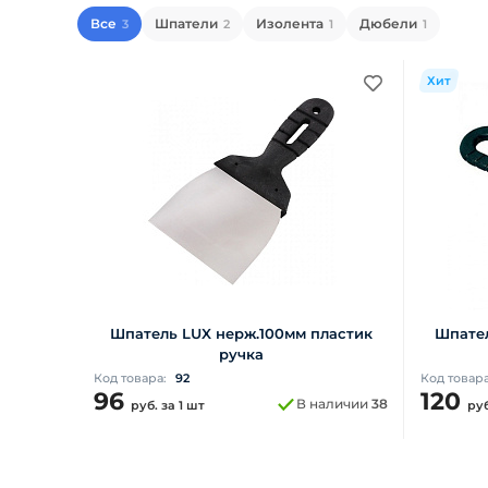
Все
Шпатели
Изолента
Дюбели
3
2
1
1
Хит
Шпатель LUX нерж.100мм пластик
Шпател
ручка
Код товара:
92
Код товар
96
120
В наличии
38
руб.
за 1 шт
ру