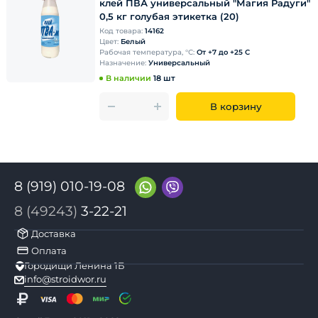
клей ПВА универсальный "Магия Радуги"
0,5 кг голубая этикетка (20)
Код товара:
14162
Цвет:
Белый
Рабочая температура, °С:
От +7 до +25 С
Назначение:
Универсальный
В наличии
18 шт
В корзину
8 (919) 010-19-08
8 (49243)
3-22-21
Доставка
Оплата
Городищи Ленина 1Б
info@stroidwor.ru