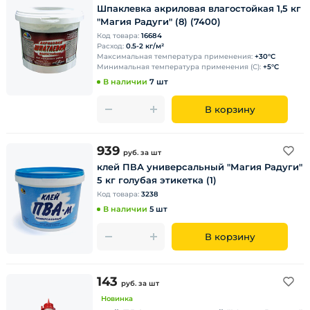
Шпаклевка акриловая влагостойкая 1,5 кг
"Магия Радуги" (8) (7400)
Код товара:
16684
Расход:
0.5-2 кг/м²
Максимальная температура применения:
+30°С
Минимальная температура применения (С):
+5°С
В наличии
7 шт
В корзину
939
руб.
за шт
клей ПВА универсальный "Магия Радуги"
5 кг голубая этикетка (1)
Код товара:
3238
В наличии
5 шт
В корзину
143
руб.
за шт
Новинка