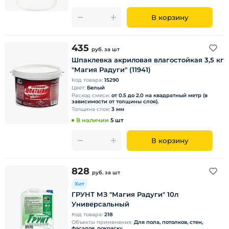
В корзину
435
руб.
за шт
Шпаклевка акриловая влагостойкая 3,5 кг
"Магия Радуги" (11941)
Код товара:
15290
Цвет:
Белый
Расход смеси:
от 0.5 до 2.0 на квадратный метр (в
зависимости от толщины слоя).
Толщина слоя:
3 мм
В наличии
5 шт
В корзину
828
руб.
за шт
Хит
ГРУНТ МЗ "Магия Радуги" 10л
Универсальный
Код товара:
218
Объекты применения:
Для пола, потолков, стен,
фасадов, покраску