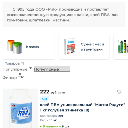
С 1995 года ООО «РиК» производит и поставляет
высококачественную продукцию: краски, клей ПВА, лак,
грунтовки, шпатлевки, мастики.
Сухие смеси
Краска
и грунтовки
Товаров:
11
Популярные
Фильтр
222
руб.
за шт
Хит
клей ПВА универсальный "Магия Радуги"
1 кг голубая этикетка (8)
Код товара:
219
Вес, кг:
1 кг
В наличии
9 шт