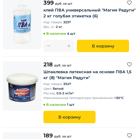
399
руб.
за шт
клей ПВА универсальный "Магия Радуги"
2 кг голубая этикетка (6)
Код товара:
3237
Вес, кг:
2 кг
В наличии
4 шт
В корзину
218
руб.
за шт
Шпаклевка латексная на основе ПВА 1,5
кг (8) "Магия Радуги"
Код товара:
3347
Цвет:
Белый
Расход:
0.5-2 кг/м²
Максимальная температура применения:
+30°С
В наличии
1 шт
В корзину
189
руб.
за шт