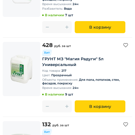
Время высыхания:
24ч
Разбавитель:
Вода
В наличии
7 шт
В корзину
428
руб.
за шт
Хит
ГРУНТ МЗ "Магия Радуги" 5л
Универсальный
Код товара:
217
Цвет:
Прозрачный
Объекты применения:
Для пола, потолков, стен,
фасадов, покраску
Время высыхания:
24ч
В наличии
9 шт
В корзину
132
руб.
за шт
Хит