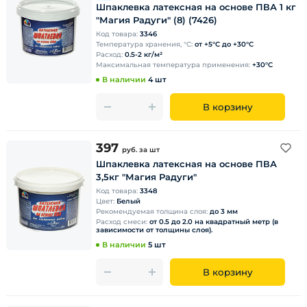
Шпаклевка латексная на основе ПВА 1 кг
"Магия Радуги" (8) (7426)
Код товара:
3346
Температура хранения, °С:
от +5°С до +30°С
Расход:
0.5-2 кг/м²
Максимальная температура применения:
+30°С
В наличии
4 шт
В корзину
397
руб.
за шт
Шпаклевка латексная на основе ПВА
3,5кг "Магия Радуги"
Код товара:
3348
Цвет:
Белый
Рекомендуемая толщина слоя:
до 3 мм
Расход смеси:
от 0.5 до 2.0 на квадратный метр (в
зависимости от толщины слоя).
В наличии
5 шт
В корзину