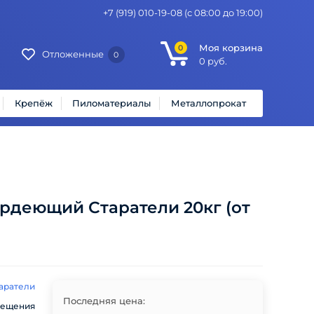
+7 (919) 010-19-08
(с 08:00 до 19:00)
Моя корзина
0
Отложенные
0
0
руб.
Крепёж
Пиломатериалы
Металлопрокат
рдеющий Старатели 20кг (от
аратели
Последняя цена:
мещения