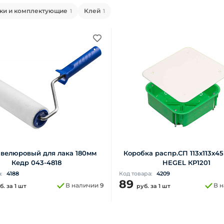
ки и комплектующие
Клей
1
1
 велюровый для лака 180мм
Коробка распр.СП 113х113х45
Кедр 043-4818
HEGEL КР1201
а:
4188
Код товара:
4209
89
В наличии
9
В 
б.
за 1 шт
руб.
за 1 шт