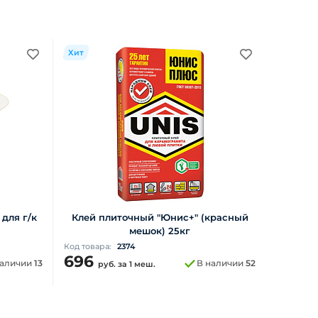
Хит
 для г/к
Клей плиточный "Юнис+" (красный
мешок) 25кг
Код товара:
2374
696
наличии
13
В наличии
52
руб.
за 1 меш.