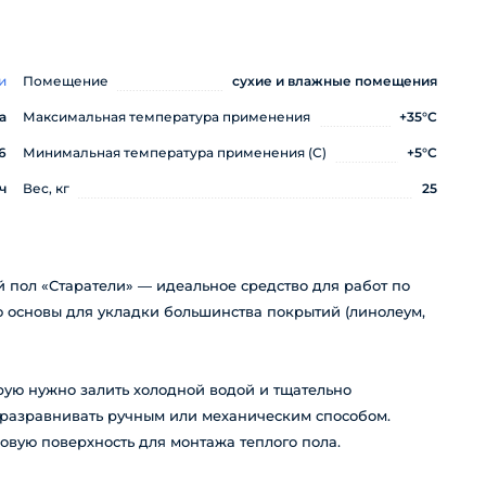
и
Помещение
сухие и влажные помещения
а
Максимальная температура применения
+35°С
6
Минимальная температура применения (С)
+5°С
ч
Вес, кг
25
ол «Старатели» — идеальное средство для работ по
 основы для укладки большинства покрытий (линолеум,
орую нужно залить холодной водой и тщательно
 разравнивать ручным или механическим способом.
овую поверхность для монтажа теплого пола.