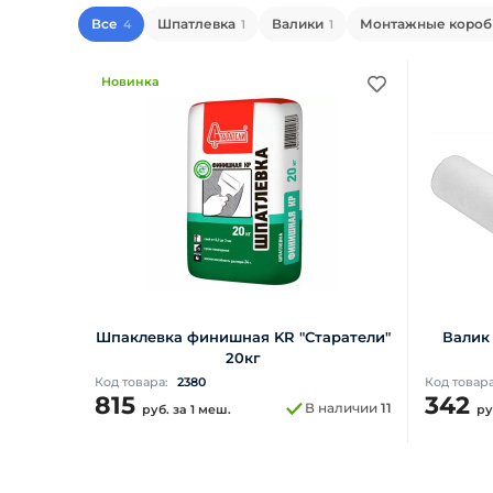
Все
Шпатлевка
Валики
Монтажные короб
4
1
1
Новинка
Шпаклевка финишная KR "Старатели"
Валик
20кг
Код товара:
2380
Код товар
815
342
В наличии
11
руб.
за 1 меш.
ру