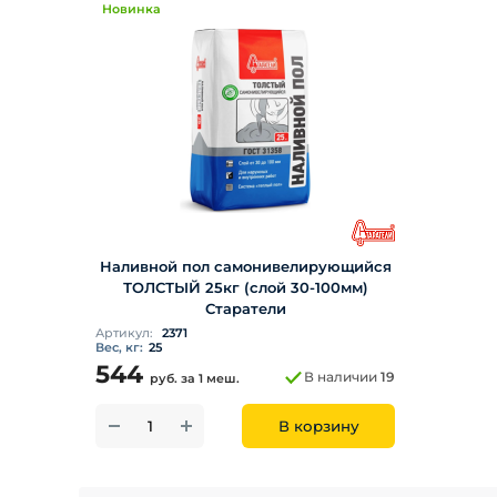
Новинка
Наливной пол самонивелирующийся
ТОЛСТЫЙ 25кг (слой 30-100мм)
Старатели
Артикул:
2371
Вес, кг:
25
544
В наличии
19
руб.
за 1 меш.
В корзину