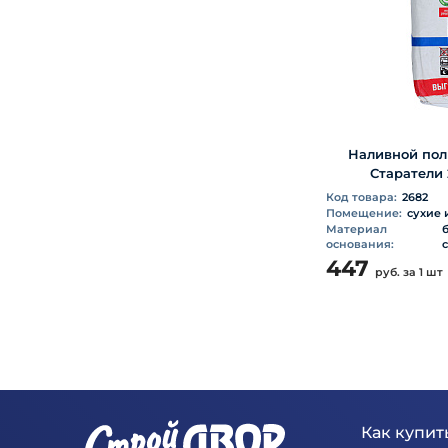
Наливной по
Старатели 
Код товара:
2682
Помещение:
сухие
Материал
основания:
447
руб.
за 1 шт
Как купить