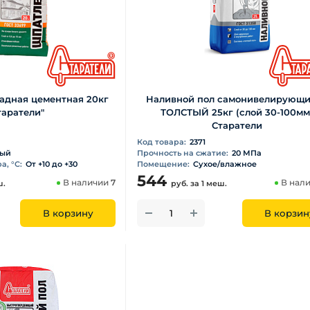
адная цементная 20кг
Наливной пол самонивелирующ
таратели"
ТОЛСТЫЙ 25кг (слой 30-100мм
Старатели
Код товара:
2371
вый
Прочность на сжатие:
20 МПа
, °С:
От +10 до +30
Помещение:
Сухое/влажное
544
В наличии
7
В нал
ш.
руб.
за 1 меш.
В корзину
В корзин