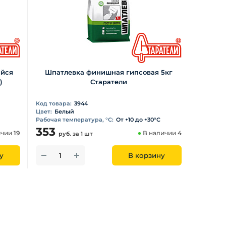
ийся
Шпатлевка финишная гипсовая 5кг
)
Старатели
Код товара:
3944
Цвет:
Белый
Рабочая температура, °С:
От +10 до +30°С
353
ичии
19
В наличии
4
руб.
за 1 шт
у
В корзину