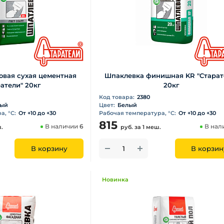
овая сухая цементная
Шпаклевка финишная KR "Старат
ратели" 20кг
20кг
Код товара:
2380
вый
Цвет:
Белый
, °С:
От +10 до +30
Рабочая температура, °С:
От +10 до +30
815
В наличии
6
В нал
ш.
руб.
за 1 меш.
В корзину
В корзин
Новинка