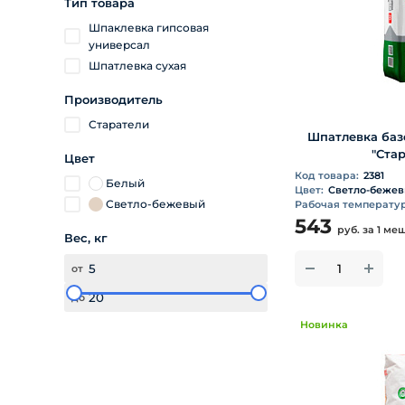
Тип товара
Шпаклевка гипсовая
универсал
Шпатлевка сухая
Производитель
Старатели
Шпатлевка баз
"Ста
Цвет
Код товара:
2381
Белый
Цвет:
Светло-беже
Светло-бежевый
Рабочая температура
543
руб.
за 1 ме
Вес, кг
от
до
Новинка