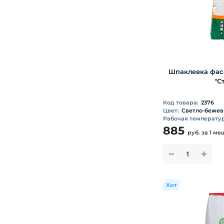
Шпаклевка фас
"С
Код товара:
2376
Цвет:
Светло-беже
Рабочая температура
885
руб.
за 1 ме
Хит