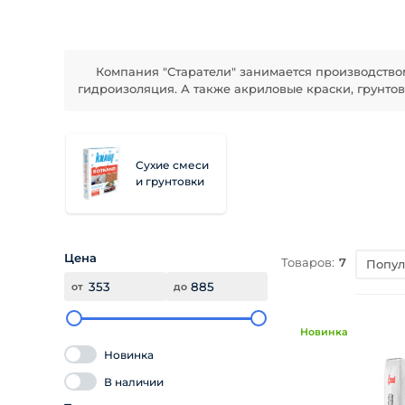
Компания "Старатели" занимается производством 
гидроизоляция. А также акриловые краски, грунтов
Сухие смеси
и грунтовки
Цена
Товаров:
7
Попу
от
до
Новинка
Новинка
В наличии