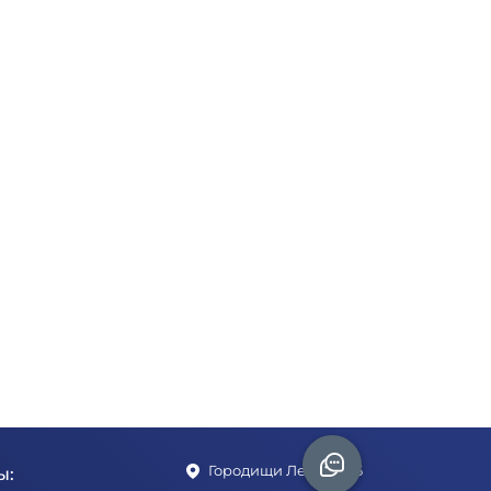
Городищи Ленина 1Б
ы: