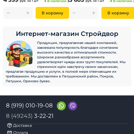
4 399
5 605
руб.
за 1 шт
В наличии
3
руб.
за 1 шт
В наличии
В корзину
В корзину
Интернет-магазин Стройдвор
Продукция, предлагаемая нашей компанией,
завоевала популярность благодаря сочетанию
высокого качества и оптимальной стоимости.
Широкое разнообразие ассортимента
удовлетворяет нужды всех групп покупателей. Мы
стремимся идти навстречу своим заказчикам,
предлагая продукцию и услуги, в полной мере отвечающие их
требованиям. Мы доставляем в Петушинский район, Покров,
Петушки, Орехово-Зуево.
8 (919) 010-19-08
8 (49243)
3-22-21
Доставка
Оплата