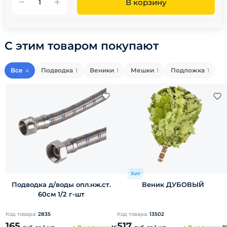
В корзину
С этим товаром покупают
Все
Подводка
Веники
Мешки
Подложка
4
1
1
1
1
Хит
Подводка д/воды опл.нж.ст.
Веник ДУБОВЫЙ
60см 1/2 г-шт
Код товара:
2835
Код товара:
13502
165
517