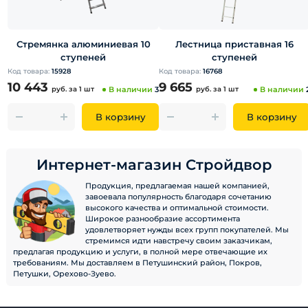
Стремянка алюминиевая 10
Лестница приставная 16
ступеней
ступеней
Код товара:
15928
Код товара:
16768
10 443
9 665
руб.
за 1 шт
В наличии
3
руб.
за 1 шт
В наличии
В корзину
В корзину
Интернет-магазин Стройдвор
Продукция, предлагаемая нашей компанией,
завоевала популярность благодаря сочетанию
высокого качества и оптимальной стоимости.
Широкое разнообразие ассортимента
удовлетворяет нужды всех групп покупателей. Мы
стремимся идти навстречу своим заказчикам,
предлагая продукцию и услуги, в полной мере отвечающие их
требованиям. Мы доставляем в Петушинский район, Покров,
Петушки, Орехово-Зуево.