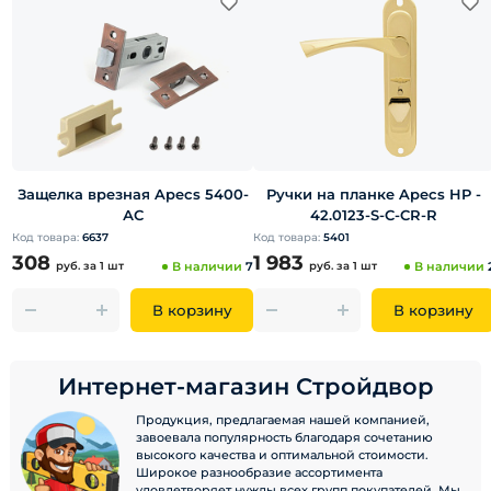
Защелка врезная Apecs 5400-
Ручки на планке Apecs HP -
АС
42.0123-S-C-CR-R
Код товара:
6637
Код товара:
5401
308
1 983
руб.
за 1 шт
В наличии
7
руб.
за 1 шт
В наличии
В корзину
В корзину
Интернет-магазин Стройдвор
Продукция, предлагаемая нашей компанией,
завоевала популярность благодаря сочетанию
высокого качества и оптимальной стоимости.
Широкое разнообразие ассортимента
удовлетворяет нужды всех групп покупателей. Мы