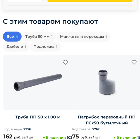
С этим товаром покупают
Все
Труба 50 мм
Манжеты и переходы
4
1
1
Дюбели
Подложка
1
1
Труба ПП 50 x 1,00 м
Патрубок переходный ПП
110х50 бутылочный
Код товара:
2256
Код товара:
5762
162
75
руб.
за 1 шт
В наличии
103
руб.
за 1 шт
В наличии
1