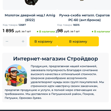
Молоток дверной мод.1 Amig
Ручка-скоба металл. Саратов
(6122)
РС-60 (ант.бронза)
Код товара:
12687
Код товара:
16515
1 895
98
руб.
за 1 шт
В наличии
2
руб.
за 1 шт
В наличии
В корзину
В корзину
Интернет-магазин Стройдвор
Продукция, предлагаемая нашей компанией,
завоевала популярность благодаря сочетанию
высокого качества и оптимальной стоимости.
Широкое разнообразие ассортимента
удовлетворяет нужды всех групп покупателей. Мы
стремимся идти навстречу своим заказчикам,
предлагая продукцию и услуги, в полной мере отвечающие их
требованиям. Мы доставляем в Петушинский район, Покров,
Петушки, Орехово-Зуево.