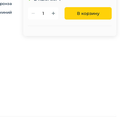
ронза
миний
В корзину