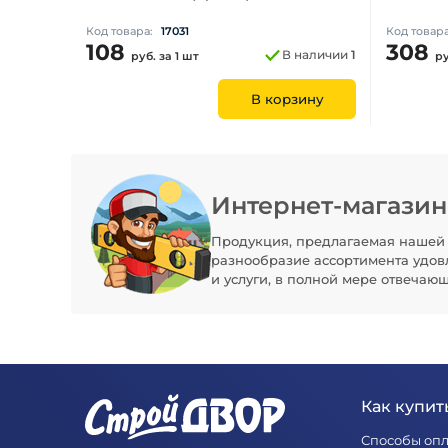
Код товара:
17031
Код товар
108
308
В наличии
1
руб.
за 1 шт
р
В корзину
Интернет-магази
Продукция, предлагаемая нашей 
разнообразие ассортимента удов
и услуги, в полной мере отвечаю
Как купить
Способы оп