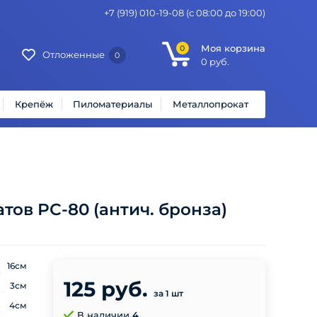
+7 (919) 010-19-08
(с 08:00 до 19:00)
Моя корзина
0
Отложенные
0
0
руб.
Крепёж
Пиломатериалы
Металлопрокат
тов РС-80 (антич. бронза)
16см
125 руб.
3см
за 1 шт
4см
В наличии
4