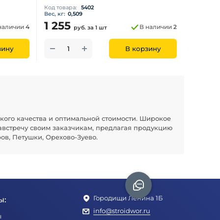
Код товара:
5402
Вес, кг:
0,509
1 255
наличии
4
В наличии
2
руб.
за 1 шт
зину
В корзину
кого качества и оптимальной стоимости. Широкое
австречу своим заказчикам, предлагая продукцию
ов, Петушки, Орехово-Зуево.
Городищи Ленина 1Б
ы:
info@stroidwor.ru
ы