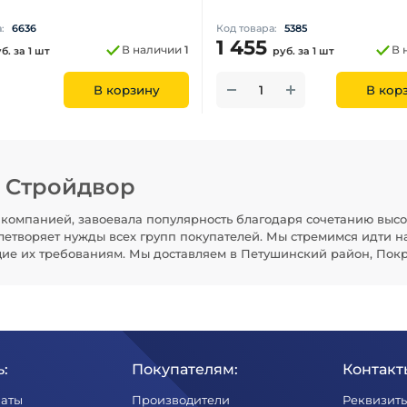
а:
6636
Код товара:
5385
1 455
В наличии
1
В 
уб.
за 1 шт
руб.
за 1 шт
В корзину
В кор
н Стройдвор
компанией, завоевала популярность благодаря сочетанию высо
летворяет нужды всех групп покупателей. Мы стремимся идти н
щие их требованиям. Мы доставляем в Петушинский район, Покр
:
Покупателям:
Контакт
латы
Производители
Реквизит