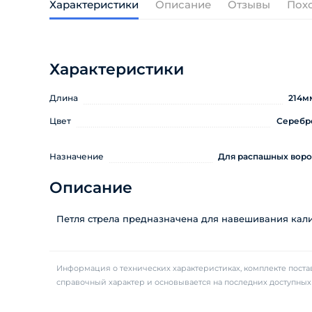
Характеристики
Описание
Отзывы
Пох
Характеристики
Длина
214м
Цвет
Серебр
Назначение
Для распашных воро
Описание
Петля стрела предназначена для навешивания калит
Информация о технических характеристиках, комплекте постав
справочный характер и основывается на последних доступны