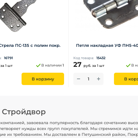
Стрела ПС-135 с полим покр.
Петля накладная УФ ПН5-40
а:
16791
Код товара:
15432
27
В наличии
1
В 
.
за 1 шт
руб.
за 1 шт
В корзину
В кор
н Стройдвор
компанией, завоевала популярность благодаря сочетанию высо
летворяет нужды всех групп покупателей. Мы стремимся идти н
щие их требованиям. Мы доставляем в Петушинский район, Покр