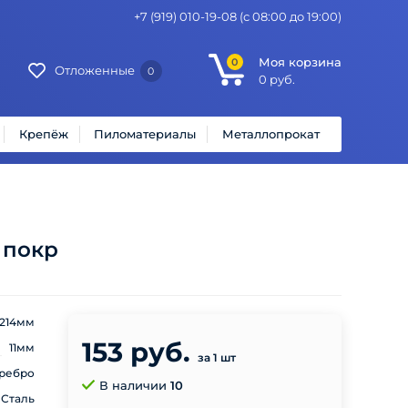
+7 (919) 010-19-08
(с 08:00 до 19:00)
Моя корзина
0
Отложенные
0
0
руб.
Крепёж
Пиломатериалы
Металлопрокат
 покр
214мм
153 руб.
11мм
за 1 шт
ребро
В наличии
10
Сталь