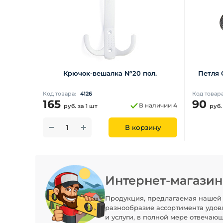
Крючок-вешалка №20 пол.
Петля 
Код товара:
4126
Код товар
165
90
В наличии
4
руб.
за 1 шт
руб
В корзину
Интернет-магази
Продукция, предлагаемая нашей 
разнообразие ассортимента удов
и услуги, в полной мере отвечаю