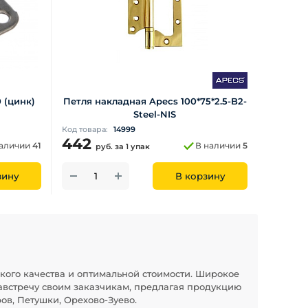
 (цинк)
Петля накладная Apecs 100*75*2.5-B2-
Steel-NIS
Код товара:
14999
442
наличии
41
В наличии
5
руб.
за 1 упак
зину
В корзину
кого качества и оптимальной стоимости. Широкое
австречу своим заказчикам, предлагая продукцию
ов, Петушки, Орехово-Зуево.