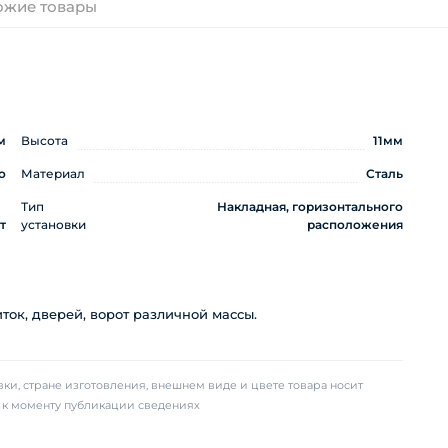
ожие товары
м
Высота
11мм
о
Материал
Сталь
Тип
Накладная, горизонтального
т
установки
расположения
ок, дверей, ворот различной массы.
ки, стране изготовления, внешнем виде и цвете товара носит
х к моменту публикации сведениях