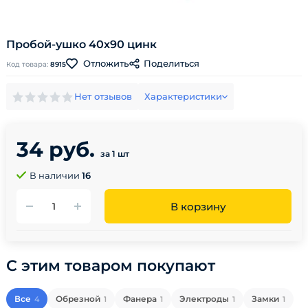
Пробой-ушко 40х90 цинк
Поделиться
Отложить
Код товара:
8915
Нет отзывов
Характеристики
34 руб.
за 1 шт
В наличии
16
В корзину
С этим товаром покупают
Все
Обрезной
Фанера
Электроды
Замки
4
1
1
1
1