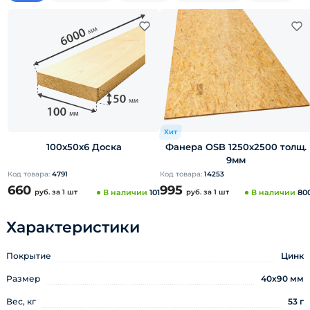
Хит
100х50х6 Доска
Фанера OSB 1250х2500 толщ.
9мм
Код товара:
4791
Код товара:
14253
660
995
руб.
за 1 шт
В наличии
101
руб.
за 1 шт
В наличии
80
Характеристики
Покрытие
Цинк
Размер
40х90 мм
Вес, кг
53 г