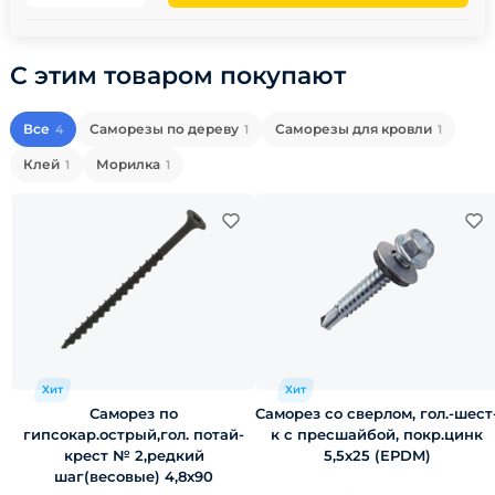
С этим товаром покупают
Все
Саморезы по дереву
Саморезы для кровли
4
1
1
Клей
Морилка
1
1
Хит
Хит
Саморез по
Саморез со сверлом, гол.-шест
гипсокар.острый,гол. потай-
к с пресшайбой, покр.цинк
крест № 2,редкий
5,5х25 (EPDM)
шаг(весовые) 4,8х90