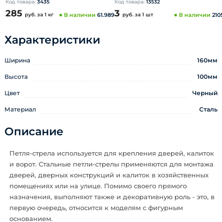
Код товара:
3435
Код товара:
13532
285
3
руб.
за 1 кг
В наличии
61.989
руб.
за 1 шт
В наличии
210
Характеристики
Ширина
160мм
Высота
100мм
Цвет
Черный
Материал
Сталь
Описание
Петля-стрела используется для крепления дверей, калиток
и ворот. Стальные петли-стрелы применяются для монтажа
дверей, дверных конструкций и калиток в хозяйственных
помещениях или на улице. Помимо своего прямого
назначения, выполняют также и декоративную роль - это, в
первую очередь, относится к моделям с фигурным
основанием.