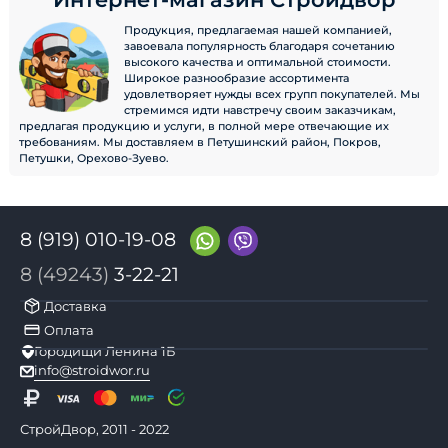
Продукция, предлагаемая нашей компанией,
завоевала популярность благодаря сочетанию
высокого качества и оптимальной стоимости.
Широкое разнообразие ассортимента
удовлетворяет нужды всех групп покупателей. Мы
стремимся идти навстречу своим заказчикам,
предлагая продукцию и услуги, в полной мере отвечающие их
требованиям. Мы доставляем в Петушинский район, Покров,
Петушки, Орехово-Зуево.
8 (919) 010-19-08
8 (49243)
3-22-21
Доставка
Оплата
Городищи Ленина 1Б
info@stroidwor.ru
СтройДвор, 2011 - 2022