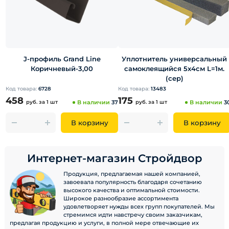
J-профиль Grand Line
Уплотнитель универсальный
Коричневый-3,00
самоклеящийся 5х4см L=1м.
(сер)
Код товара:
6728
Код товара:
13483
458
175
руб.
за 1 шт
В наличии
37
руб.
за 1 шт
В наличии
3
В корзину
В корзину
Интернет-магазин Стройдвор
Продукция, предлагаемая нашей компанией,
завоевала популярность благодаря сочетанию
высокого качества и оптимальной стоимости.
Широкое разнообразие ассортимента
удовлетворяет нужды всех групп покупателей. Мы
стремимся идти навстречу своим заказчикам,
предлагая продукцию и услуги, в полной мере отвечающие их