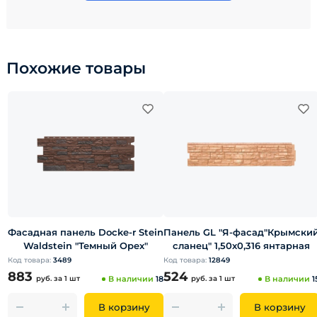
Похожие товары
Фасадная панель Docke-r Stein
Панель GL "Я-фасад"Крымски
Waldstein "Темный Орех"
сланец" 1,50х0,316 янтарная
Код товара:
3489
Код товара:
12849
883
524
руб.
за 1 шт
В наличии
18
руб.
за 1 шт
В наличии
1
В корзину
В корзину