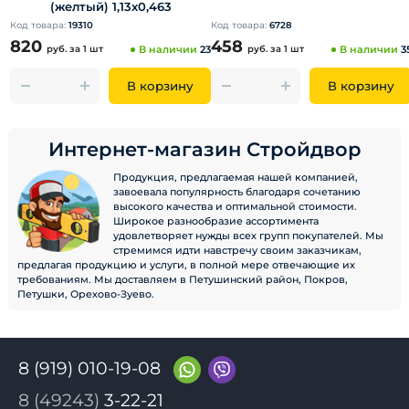
(желтый) 1,13х0,463
Код товара:
19310
Код товара:
6728
820
458
руб.
за 1 шт
В наличии
23
руб.
за 1 шт
В наличии
3
В корзину
В корзину
Интернет-магазин Стройдвор
Продукция, предлагаемая нашей компанией,
завоевала популярность благодаря сочетанию
высокого качества и оптимальной стоимости.
Широкое разнообразие ассортимента
удовлетворяет нужды всех групп покупателей. Мы
стремимся идти навстречу своим заказчикам,
предлагая продукцию и услуги, в полной мере отвечающие их
требованиям. Мы доставляем в Петушинский район, Покров,
Петушки, Орехово-Зуево.
8 (919) 010-19-08
8 (49243)
3-22-21