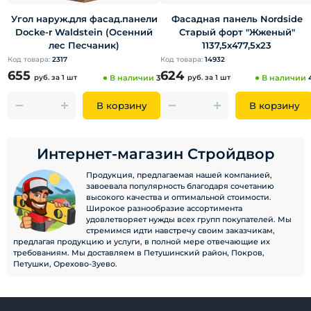
Угол наруж.для фасад.панели
Фасадная панель Nordside
Docke-r Waldstein (Осенний
Старый форт "Жженый"
лес Песчаник)
1137,5х477,5х23
Код товара:
2317
Код товара:
14932
655
624
руб.
за 1 шт
В наличии
3
руб.
за 1 шт
В наличии
В корзину
В корзину
Интернет-магазин Стройдвор
Продукция, предлагаемая нашей компанией,
завоевала популярность благодаря сочетанию
высокого качества и оптимальной стоимости.
Широкое разнообразие ассортимента
удовлетворяет нужды всех групп покупателей. Мы
стремимся идти навстречу своим заказчикам,
предлагая продукцию и услуги, в полной мере отвечающие их
требованиям. Мы доставляем в Петушинский район, Покров,
Петушки, Орехово-Зуево.