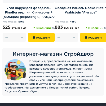
Угол наруж.для фасад.пан.
Фасадная панель Docke-r Stei
FineBer кирпич Клинкерный
Waldstein "Янтарь"
(облицов) (керамич) 0,119х0,477
Код товара:
18919
Код товара:
4850
525
883
руб.
за 1 шт
В наличии
24
руб.
за 1 шт
В наличии
1
В корзину
В корзину
Интернет-магазин Стройдвор
Продукция, предлагаемая нашей компанией,
завоевала популярность благодаря сочетанию
высокого качества и оптимальной стоимости.
Широкое разнообразие ассортимента
удовлетворяет нужды всех групп покупателей. Мы
стремимся идти навстречу своим заказчикам,
предлагая продукцию и услуги, в полной мере отвечающие их
требованиям. Мы доставляем в Петушинский район, Покров,
Петушки, Орехово-Зуево.