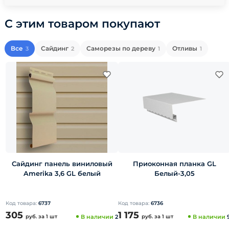
С этим товаром покупают
Все
Сайдинг
Саморезы по дереву
Отливы
3
2
1
1
Сайдинг панель виниловый
Приоконная планка GL
Amerika 3,6 GL белый
Белый-3,05
Код товара:
6737
Код товара:
6736
305
1 175
руб.
за 1 шт
В наличии
2
руб.
за 1 шт
В наличии