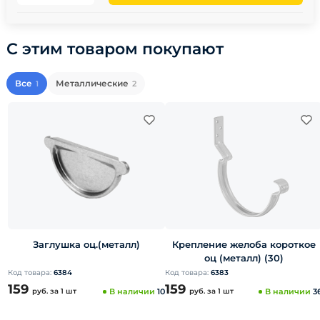
С этим товаром покупают
Все
Металлические
1
2
Заглушка оц.(металл)
Крепление желоба короткое
оц (металл) (30)
Код товара:
6384
Код товара:
6383
159
159
руб.
за 1 шт
В наличии
10
руб.
за 1 шт
В наличии
3