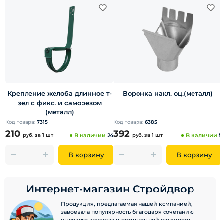
Крепление желоба длинное т-
Воронка накл. оц.(металл)
зел с фикс. и саморезом
(металл)
Код товара:
7315
Код товара:
6385
210
392
руб.
за 1 шт
В наличии
24
руб.
за 1 шт
В наличии
В корзину
В корзину
Интернет-магазин Стройдвор
Продукция, предлагаемая нашей компанией,
завоевала популярность благодаря сочетанию
высокого качества и оптимальной стоимости.