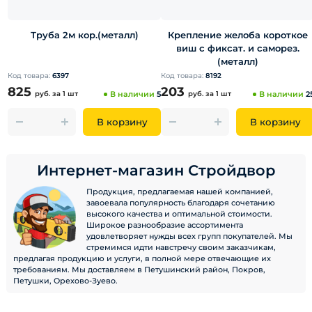
Труба 2м кор.(металл)
Крепление желоба короткое
виш с фиксат. и саморез.
(металл)
Код товара:
6397
Код товара:
8192
825
203
руб.
за 1 шт
В наличии
5
руб.
за 1 шт
В наличии
2
В корзину
В корзину
Интернет-магазин Стройдвор
Продукция, предлагаемая нашей компанией,
завоевала популярность благодаря сочетанию
высокого качества и оптимальной стоимости.
Широкое разнообразие ассортимента
удовлетворяет нужды всех групп покупателей. Мы
стремимся идти навстречу своим заказчикам,
предлагая продукцию и услуги, в полной мере отвечающие их
требованиям. Мы доставляем в Петушинский район, Покров,
Петушки, Орехово-Зуево.