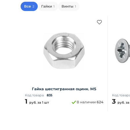
Все
Гайки
Винты
2
1
1
Гайка шестигранная оцинк. М5
Код товара:
835
Код товар
1
3
В наличии
624
руб.
за 1 шт
руб.
за