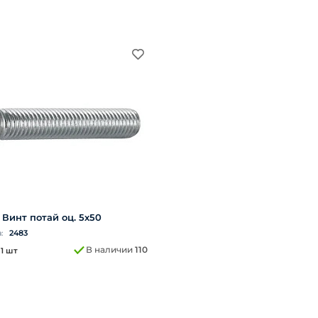
Винт потай оц. 5х50
а:
2483
В наличии
110
 1 шт