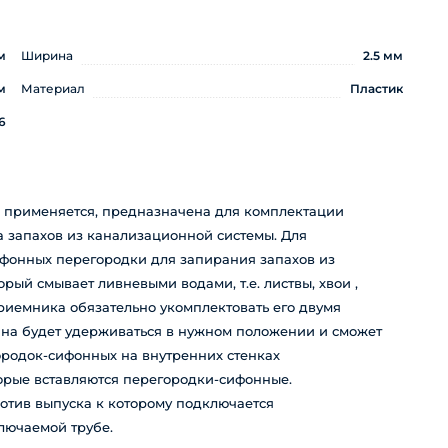
м
Ширина
2.5 мм
м
Материал
Пластик
6
 применяется, предназначена для комплектации
 запахов из канализационной системы. Для
фонных перегородки для запирания запахов из
рый смывает ливневыми водами, т.е. листвы, хвои ,
риемника обязательно укомплектовать его двумя
ина будет удерживаться в нужном положении и сможет
ородок-сифонных на внутренних стенках
орые вставляются перегородки-сифонные.
отив выпуска к которому подключается
лючаемой трубе.