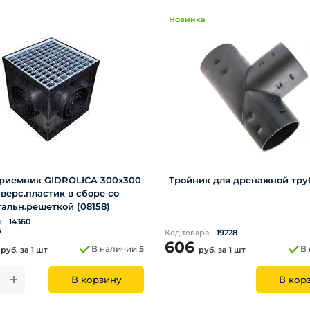
Новинка
риемник GIDROLICA 300х300
Тройник для дренажной тру
верс.пластик в сборе со
тальн.решеткой (08158)
а:
14360
5
Код товара:
19228
0
606
В наличии
5
В
руб.
за 1 шт
руб.
за 1 шт
В корзину
В кор