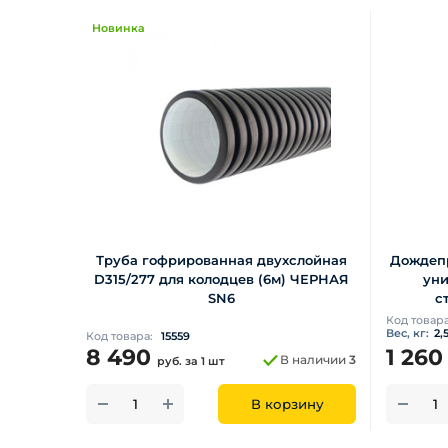
Новинка
Труба гофрированная двухслойная
Дождеп
D315/277 для колодцев (6м) ЧЕРНАЯ
уни
SN6
с
Код товар
Вес, кг:
2,
Код товара:
15559
8 490
1 26
В наличии
3
руб.
за 1 шт
В корзину