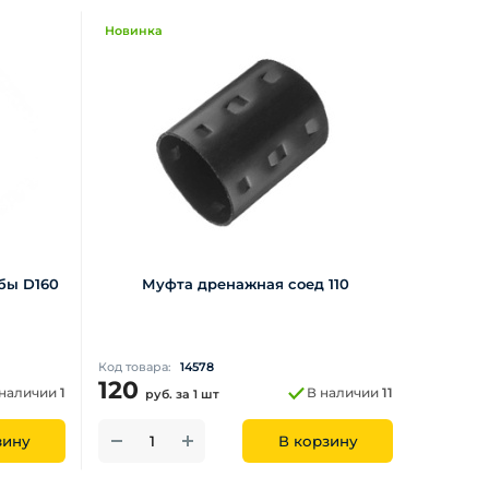
Новинка
бы D160
Муфта дренажная соед 110
Код товара:
14578
120
 наличии
1
В наличии
11
руб.
за 1 шт
зину
В корзину