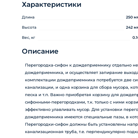
Характеристики
Длина
250 м
Высота
242 м
Вес, кг
0.1
Описание
Перегородка-сифон к дождеприемнику отдельно не
дождеприемника, и осуществляет запирание выхода
комплектации дождеприемника потребуется две си
канализации, и одна корзина для сбора мусора, кото
песка и т.п. Важно приобретая корзину для дождеп
сифонными-перегородками, т.к. только с ними корз
эффективно улавливать мусор. Для установки перег
дождеприемника имеются специальные пазы, в кот
Перегородки-сифон должны быть установлены напр
канализационная труба, т.е. перпендикулярно подк