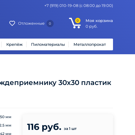
+7 (919) 010-19-08
(с 08:00 до 19:00)
Моя корзина
0
Отложенные
0
0
руб.
Крепёж
Пиломатериалы
Металлопрокат
ждеприемнику 30х30 пластик
250 мм
116 руб.
2.5 мм
за 1 шт
242 мм