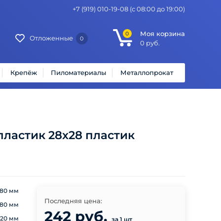
+7 (919) 010-19-08
(с 08:00 до 19:00)
Моя корзина
0
Отложенные
0
0
руб.
Крепёж
Пиломатериалы
Металлопрокат
ластик 28х28 пластик
80 мм
Последняя цена:
80 мм
242 руб.
20 мм
за 1 шт