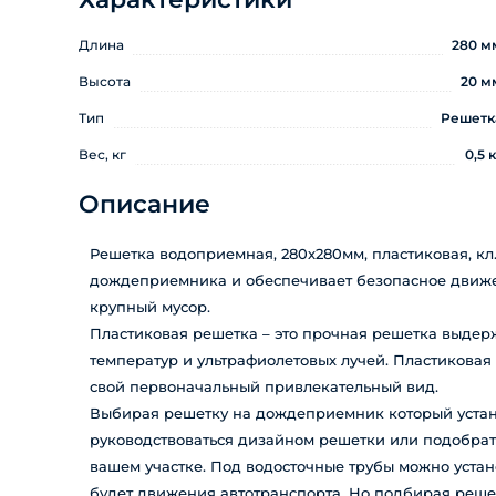
Длина
280 м
Высота
20 м
Тип
Решетк
Вес, кг
0,5 к
Описание
Решетка водоприемная, 280х280мм, пластиковая, кл
дождеприемника и обеспечивает безопасное движе
крупный мусор.
Пластиковая решетка – это прочная решетка выдер
температур и ультрафиолетовых лучей. Пластиковая
свой первоначальный привлекательный вид.
Выбирая решетку на дождеприемник который устан
руководствоваться дизайном решетки или подобрать 
вашем участке. Под водосточные трубы можно устано
будет движения автотранспорта. Но подбирая реш