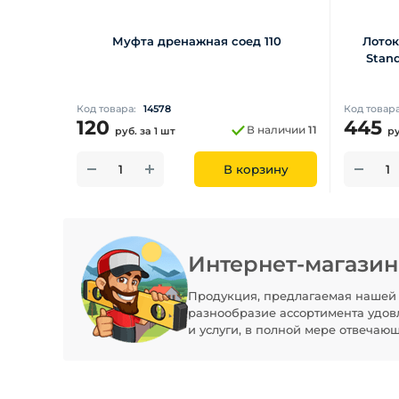
Муфта дренажная соед 110
Лоток
Stand
Код товара:
14578
Код товар
120
445
В наличии
11
руб.
за 1 шт
р
В корзину
Интернет-магази
Продукция, предлагаемая нашей 
разнообразие ассортимента удов
и услуги, в полной мере отвечаю