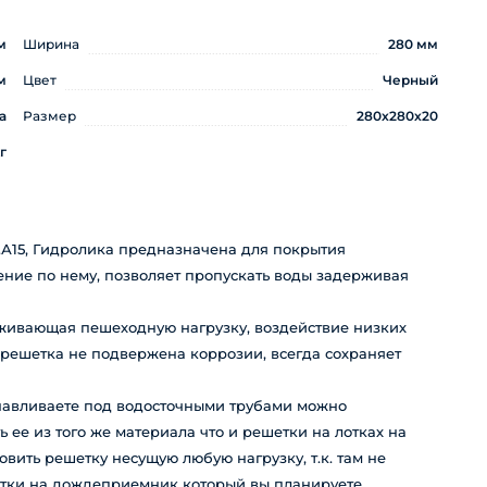
м
Ширина
280 мм
м
Цвет
Черный
а
Размер
280х280х20
г
.А15, Гидролика предназначена для покрытия
ние по нему, позволяет пропускать воды задерживая
живающая пешеходную нагрузку, воздействие низких
 решетка не подвержена коррозии, всегда сохраняет
авливаете под водосточными трубами можно
ее из того же материала что и решетки на лотках на
вить решетку несущую любую нагрузку, т.к. там не
етки на дождеприемник который вы планируете