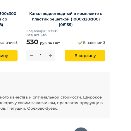
300х300
Канал водоотводный в комплекте с
е со
пластик.решеткой (1000х128х100)
8)
(08155)
Код товара:
16905
Вес, кг:
1,46
530
наличии
5
В наличии
3
руб.
за 1 шт
зину
В корзину
кого качества и оптимальной стоимости. Широкое
австречу своим заказчикам, предлагая продукцию
ов, Петушки, Орехово-Зуево.