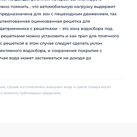
нужно помнить , что автомобильную нагрузку выдержит
а предназначена для зон с пешеходным движением, так
я штампованная оцинкованная решетка для
деприемника с решетками – это зона водосбора под
решетками можно установить и как трап для точечного
 решеткой в этом случае следует сделать уклон
фективного водосбора, и сохранения покрытия с
чае вода может застаиваться не доходя до
ки, стране изготовления, внешнем виде и цвете товара носит
х к моменту публикации сведениях