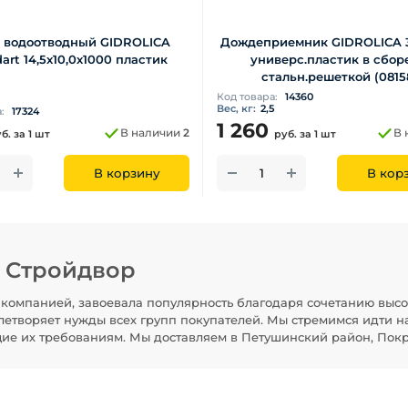
 водоотводный GIDROLICA
Дождеприемник GIDROLICA 
art 14,5х10,0х1000 пластик
универс.пластик в сбор
стальн.решеткой (0815
Код товара:
14360
Вес, кг:
2,5
а:
17324
1 260
В наличии
2
В 
уб.
за 1 шт
руб.
за 1 шт
В корзину
В кор
н Стройдвор
компанией, завоевала популярность благодаря сочетанию высо
летворяет нужды всех групп покупателей. Мы стремимся идти н
щие их требованиям. Мы доставляем в Петушинский район, Покр