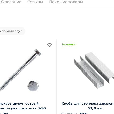
Описание
Отзывы
Похожие товары
 по металлу
1
Новинка
лухарь шуруп острый,
Скобы для степлера закален
шестигран.покр.цинк 8х90
53, 8 мм
а:
805
Код товара:
8588