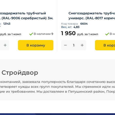
озадержатель трубчатый
Снегозадержатель трубч
. (RAL-9006 серебристый) 3м.
универс. (RAL-8017 корич.
а:
12143
Код товара:
6604
7
Вес, кг:
4,83
0
1 950
В наличии
9
В 
руб.
за 1 комп
руб.
за 1 комп
В корзину
В кор
н Стройдвор
компанией, завоевала популярность благодаря сочетанию высо
летворяет нужды всех групп покупателей. Мы стремимся идти н
щие их требованиям. Мы доставляем в Петушинский район, Покр