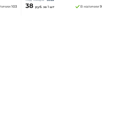
38
аличии
103
В наличии
9
руб.
за 1 шт