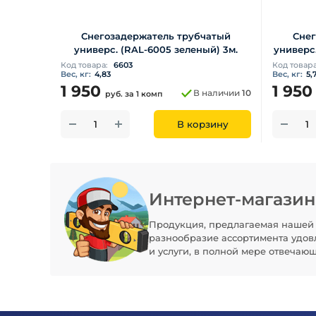
Снегозадержатель трубчатый
Снег
универс. (RAL-6005 зеленый) 3м.
универс
Код товара:
6603
Код товар
Вес, кг:
4,83
Вес, кг:
5,
1 950
1 95
В наличии
10
руб.
за 1 комп
В корзину
Интернет-магази
Продукция, предлагаемая нашей 
разнообразие ассортимента удов
и услуги, в полной мере отвечаю