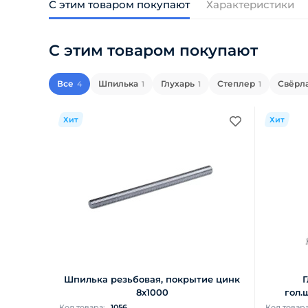
С этим товаром покупают
Характеристики
С этим товаром покупают
Все
Шпилька
Глухарь
Степлер
Свёрла
4
1
1
1
Хит
Хит
Шпилька резьбовая, покрытие цинк
Г
8х1000
гол.
Код товара:
1056
Код товар