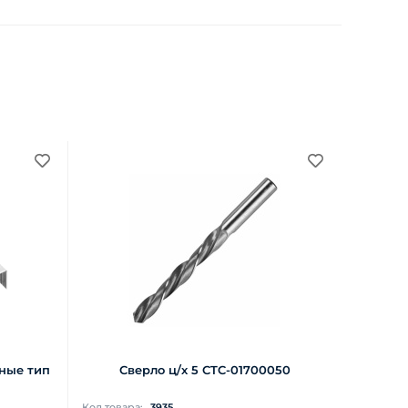
ные тип
Сверло ц/х 5 СTC-01700050
Код товара:
3935