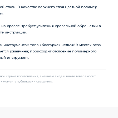
й стали. В качестве верхнего слоя цветной полимер.
м.
 на кровле, требует усиления кровельной обрешетки в
те инструкции.
 инструментом типа «болгарка» нельзя! В местах реза
зуется ржавчина; происходит отслоение полимерного
ый инструмент.
ки, стране изготовления, внешнем виде и цвете товара носит
х к моменту публикации сведениях