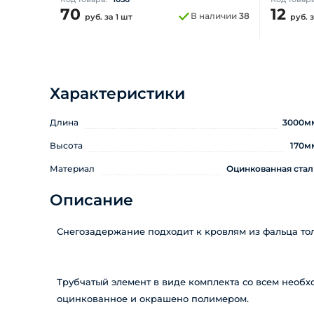
70
12
В наличии
38
руб.
за 1 шт
руб.
з
Характеристики
Длина
3000м
Высота
170м
Материал
Оцинкованная стал
Описание
Снегозадержание подходит к кровлям из фальца тол
Трубчатый элемент в виде комплекта со всем нео
оцинкованное и окрашено полимером.