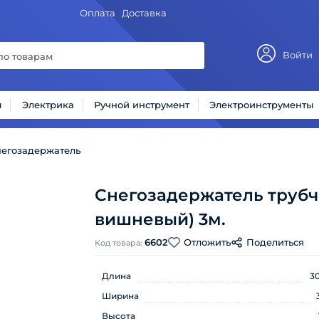
Оплата
Доставка
Войти
ы
Электрика
Ручной инструмент
Электроинструменты
негозадержатель
Снегозадержатель трубч
вишневый) 3м.
6602
Отложить
Поделиться
Код товара:
Длина
3
Ширина
Высота