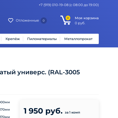
+7 (919) 010-19-08
(с 08:00 до 19:00)
Моя корзина
0
Отложенные
0
0
руб.
Крепёж
Пиломатериалы
Металлопрокат
атый универс. (RAL-3005
000мм
1 950 руб.
370мм
за 1 комп
170мм