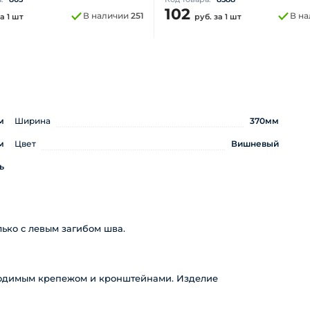
102
В наличии
251
В н
а 1 шт
руб.
за 1 шт
м
Ширина
370мм
м
Цвет
Вишневый
ь
ько с левым загибом шва.
бходимым крепежом и кронштейнами. Изделие