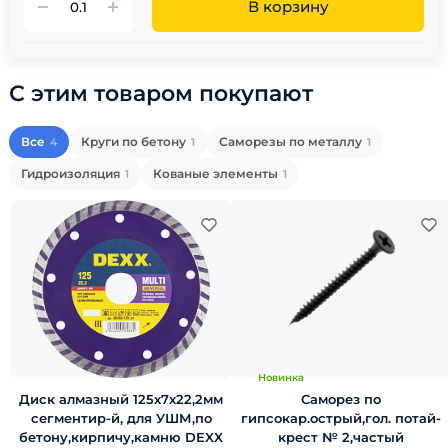
В корзину
С этим товаром покупают
Все
Круги по бетону
Саморезы по металлу
4
1
1
Гидроизоляция
Кованые элементы
1
1
Новинка
Диск алмазный 125х7х22,2мм
Саморез по
сегментир-й, для УШМ,по
гипсокар.острый,гол. потай-
бетону,кирпичу,камню DEXX
крест № 2,частый