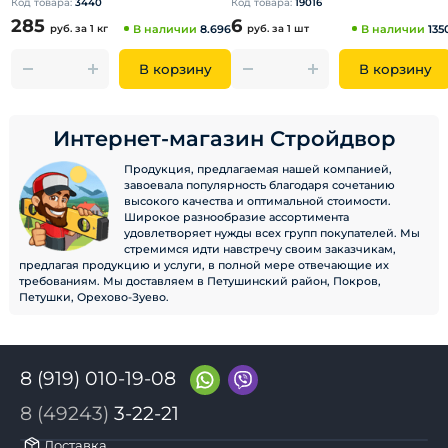
Код товара:
3440
Код товара:
19016
285
6
руб.
за 1 кг
В наличии
8.696
руб.
за 1 шт
В наличии
135
В корзину
В корзину
Интернет-магазин Стройдвор
Продукция, предлагаемая нашей компанией,
завоевала популярность благодаря сочетанию
высокого качества и оптимальной стоимости.
Широкое разнообразие ассортимента
удовлетворяет нужды всех групп покупателей. Мы
стремимся идти навстречу своим заказчикам,
предлагая продукцию и услуги, в полной мере отвечающие их
требованиям. Мы доставляем в Петушинский район, Покров,
Петушки, Орехово-Зуево.
8 (919) 010-19-08
8 (49243)
3-22-21
Доставка