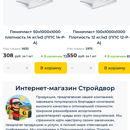
Пенопласт 50х1000х1000
Пенопласт 100х1000х1000
плотность 14 кг/м3 (ППС 14-Р-
Плотность 12 кг/м3 (ППС 12-Р-
А)
А)
Код товара:
5635
Код товара:
2975
308
550
руб.
за 1 шт
В наличии
72
руб.
за 1 шт
В наличии
6
В корзину
В корзину
Интернет-магазин Стройдвор
Продукция, предлагаемая нашей компанией,
завоевала популярность благодаря сочетанию
высокого качества и оптимальной стоимости.
Широкое разнообразие ассортимента
удовлетворяет нужды всех групп покупателей. Мы
стремимся идти навстречу своим заказчикам,
предлагая продукцию и услуги, в полной мере отвечающие их
требованиям. Мы доставляем в Петушинский район, Покров,