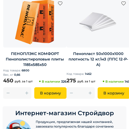
ПЕНОПЛЭКС КОМФОРТ
Пенопласт 50х1000х1000
Пенополистироловые плиты
плотность 12 кг/м3 (ППС 12-Р-
1185х585х50
А)
Код товара:
6800
Код товара:
1462
Вес, кг
0,66
450
275
руб.
за 1 шт
В наличии
326
руб.
за 1 шт
В наличии
14
В корзину
В корзину
Интернет-магазин Стройдвор
Продукция, предлагаемая нашей компанией,
завоевала популярность благодаря сочетанию