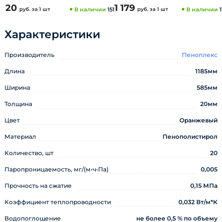
20
1 179
руб.
за 1 шт
В наличии
151
руб.
за 1 шт
В наличии
1
Характеристики
Производитель
Пеноплекс
Длина
1185мм
Ширина
585мм
Толщина
20мм
Цвет
Оранжевый
Материал
Пенополистирол
Количество, шт
20
Паропроницаемость, мг/(м•ч•Па)
0,005
Прочность на сжатие
0,15 МПа
Коэффициент теплопроводности
0,032 Вт/м*К
Водопоглощение
не более 0,5 % по объему