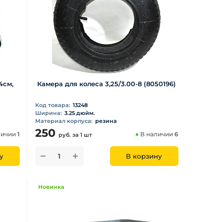
4см,
Камера для колеса 3,25/3.00-8 (8050196)
Код товара:
13248
Ширина:
3.25 дюйм.
Материал корпуса:
резина
250
личии
1
В наличии
6
руб.
за 1 шт
у
В корзину
Новинка