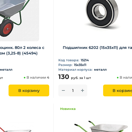
оцинк. 80л 2 колеса с
Подшипник 6202 (15х35х11) для т
м (3,25-8) (45494)
Код товара:
15214
Размер:
15х35х11
металл
Материал корпуса:
металл
130
В наличии
4
В нал
шт
руб.
за 1 шт
В корзину
В корзин
Новинка