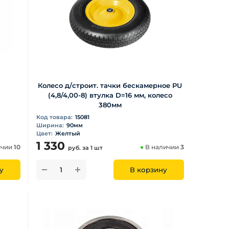
Колесо д/строит. тачки бескамерное PU
(4,8/4,00-8) втулка D=16 мм, колесо
380мм
Код товара:
15081
Ширина:
90мм
Цвет:
Желтый
1 330
ичии
10
В наличии
3
руб.
за 1 шт
у
В корзину