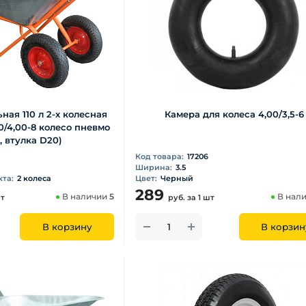
ная 110 л 2-х колесная
Камера для колеса 4,00/3,5-6
80/4,00-8 колесо пневмо
 втулка D20)
Код товара:
17206
Ширина:
3.5
та:
2 колеса
Цвет:
Черный
289
В наличии
5
В нал
шт
руб.
за 1 шт
В корзину
В корзин