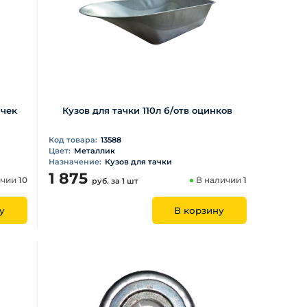
ачек
Кузов для тачки 110л б/отв оцинков
Код товара:
13588
Цвет:
Металлик
Назначение:
Кузов для тачки
1 875
ичии
10
В наличии
1
руб.
за 1 шт
у
В корзину