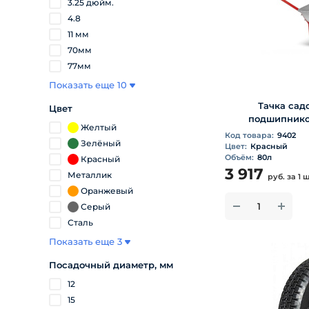
3.25 дюйм.
4.8
11 мм
70мм
77мм
Показать еще 10
Тачка сад
Цвет
подшипником 
Желтый
Код товара:
9402
Зелёный
Цвет:
Красный
Объём:
80л
Красный
3 917
Металлик
руб.
за 1 
Оранжевый
Серый
Сталь
Показать еще 3
Посадочный диаметр, мм
12
15