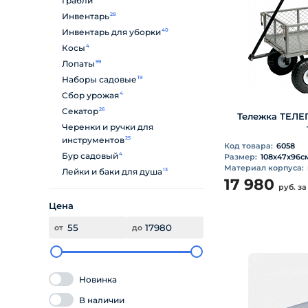
Грабли
Инвентарь
28
Инвентарь для уборки
40
Косы
4
Лопаты
99
Наборы садовые
19
Сбор урожая
4
Секатор
26
Тележка ТЕЛЕГ
Черенки и ручки для
инструментов
25
Код товара:
6058
Бур садовый
4
Размер:
108х47х96с
Материал корпуса:
Лейки и баки для душа
13
17 980
руб.
за
Цена
от
до
Новинка
В наличии