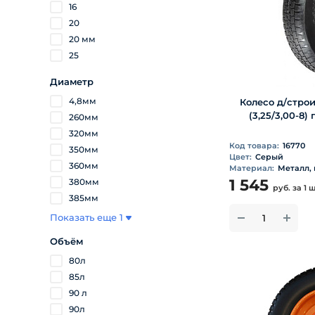
16
20
20 мм
25
Диаметр
4,8мм
Колесо д/строи
(3,25/3,00-8
260мм
320мм
Код товара:
16770
350мм
Цвет:
Серый
360мм
Материал:
Металл,
1 545
380мм
руб.
за 1 
385мм
Показать еще 1
Объём
80л
85л
90 л
90л