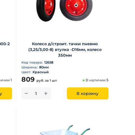
800-2
Колесо д/строит. тачки пневмо
(3,25/3,00-8) втулка -D16мм, колесо
350мм
Код товара:
12658
Ширина:
80мм
Цвет:
Красный
809
личии
1
В наличии
5
руб.
за 1 шт
у
В корзину