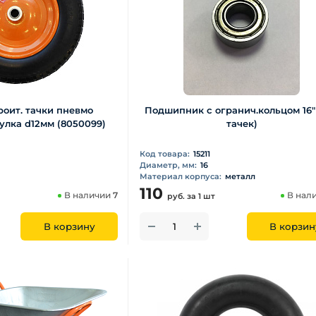
роит. тачки пневмо
Подшипник с огранич.кольцом 16"
втулка d12мм (8050099)
тачек)
Код товара:
15211
Диаметр, мм:
16
Материал корпуса:
металл
110
В наличии
7
В нал
руб.
за 1 шт
В корзину
В корзин