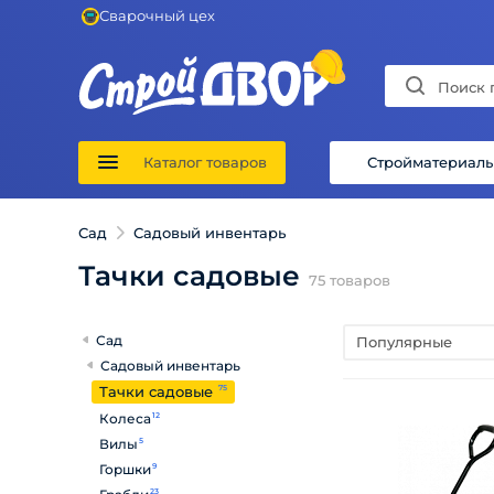
Сварочный цех
Каталог товаров
Стройматериал
Сад
Садовый инвентарь
Тачки садовые
75
товаров
Сад
Популярные
Садовый инвентарь
Тачки садовые
75
Колеса
12
Вилы
5
Горшки
9
23