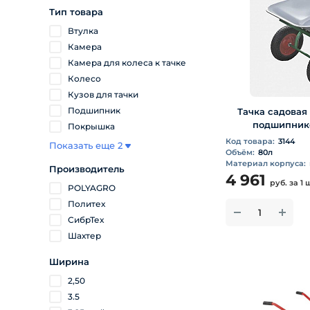
Тип товара
Втулка
Камера
Камера для колеса к тачке
Колесо
Кузов для тачки
Подшипник
Тачка садовая 
подшипнико
Покрышка
Код товара:
3144
Показать еще 2
Объём:
80л
Материал корпуса:
Производитель
4 961
руб.
за 1 
POLYAGRO
Политех
СибрТех
Шахтер
Ширина
2,50
3.5