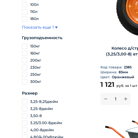
100л
110л
180л
Показать еще 1
Грузоподъемность
150кг
Колесо д/ст
160кг
(3,25/3,00-8) 
200кг
230кг
Код товара:
2385
Ширина:
83мм
250кг
Цвет:
Оранжевый
300кг
1 121
руб.
за 1 шт
Размер
3,25-8,25дюйм
3,25-8дюйм
3,50-8
3.25/3.00-8дюйм
4,00-8дюйм
4,80/4.00х8дюйм