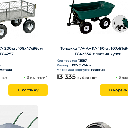
А 200кг, 108х47х96см
Тележка ТАЧАНКА 150кг, 107х51х9
ТС4257
ТС4253А пластик кузов
Код товара:
13587
м
Размер:
107х51х94см
металл
Материал корпуса:
пластик
13 335
В наличии
1
В на
 1 шт
руб.
за 1 шт
В корзину
В корзин