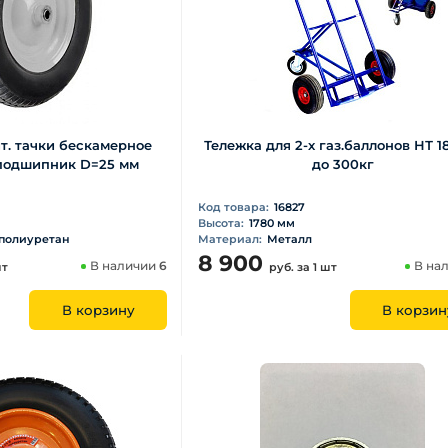
т. тачки бескамерное
Тележка для 2-х газ.баллонов НТ 1
) подшипник D=25 мм
до 300кг
Код товара:
16827
Высота:
1780 мм
 полиуретан
Материал:
Металл
8 900
В наличии
6
В на
шт
руб.
за 1 шт
В корзину
В корзин