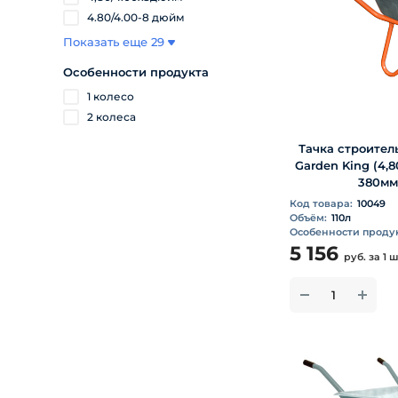
4.80/4.00-8 дюйм
Показать еще 29
Особенности продукта
1 колесо
2 колеса
Тачка строитель
Garden King (4,
380мм,
Код товара:
10049
Объём:
110л
Особенности продук
5 156
руб.
за 1 