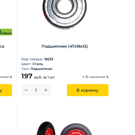
са
Подшипник (47х16х12)
Код товара:
18233
Цвет:
Сталь
Тип:
Подшипник
197
личии
4
В наличии
4
руб.
за 1 шт
у
В корзину