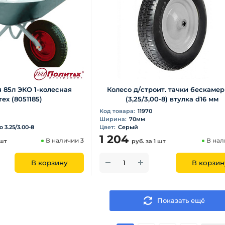
я 85л ЭКО 1-колесная
Колесо д/строит. тачки бескаме
ех (8051185)
(3,25/3,00-8) втулка d16 мм
Код товара:
11970
Ширина:
70мм
 3.25/3.00-8
Цвет:
Серый
1 204
В наличии
3
В на
 шт
руб.
за 1 шт
В корзину
В корзин
Показать ещё