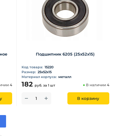
рное
Подшипник 6205 (25х52х15)
Код товара:
15220
Размер:
25х52х15
Материал корпуса:
металл
182
личии
4
В наличии
4
руб.
за 1 шт
у
В корзину