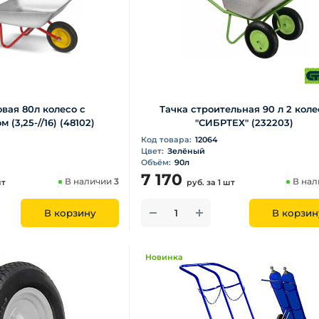
овая 80л колесо с
Тачка строительная 90 л 2 коле
(3,25-//16) (48102)
"СИБРТЕХ" (232203)
Код товара:
12064
Цвет:
Зелёный
Объём:
90л
7 170
В наличии
3
В на
шт
руб.
за 1 шт
В корзину
В корзин
Новинка