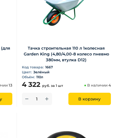
 (для
Тачка строительная 110 л 1колесная
Garden King (4,80/4,00-8 колесо пневмо
380мм, втулка D12)
Код товара:
1667
Цвет:
Зелёный
Объём:
110л
4 322
ичии
13
В наличии
4
руб.
за 1 шт
у
В корзину