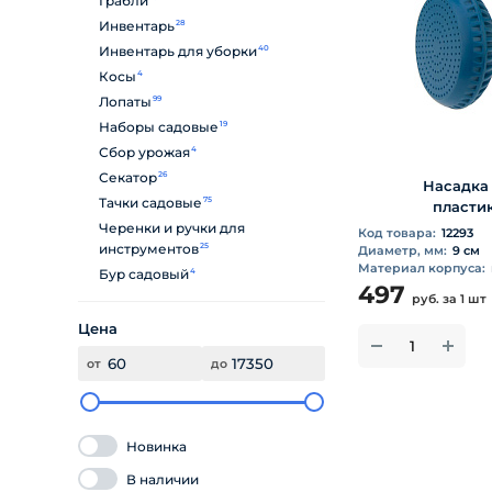
Грабли
Инвентарь
28
Инвентарь для уборки
40
Косы
4
Лопаты
99
Наборы садовые
19
Сбор урожая
4
Секатор
26
Насадка 
Тачки садовые
75
пласти
Черенки и ручки для
Код товара:
12293
инструментов
25
Диаметр, мм:
9 см
Материал корпуса:
Бур садовый
4
497
руб.
за 1 шт
Цена
от
до
Новинка
В наличии