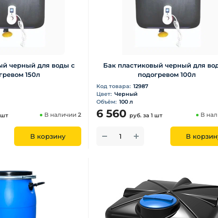
ый черный для воды с
Бак пластиковый черный для во
гревом 150л
подогревом 100л
Код товара:
12987
Цвет:
Черный
Объём:
100 л
6 560
В наличии
2
В на
 шт
руб.
за 1 шт
В корзину
В корзин