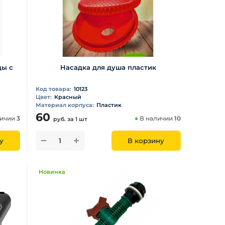
ды с
Насадка для душа пластик
Код товара:
10123
Цвет:
Красный
Материал корпуса:
Пластик
60
личии
3
В наличии
10
руб.
за 1 шт
у
В корзину
Новинка