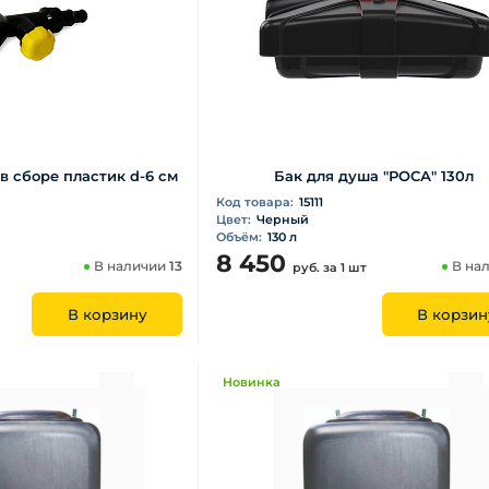
в сборе пластик d-6 см
Бак для душа "РОСА" 130л
Код товара:
15111
Цвет:
Черный
Объём:
130 л
8 450
В наличии
13
В на
руб.
за 1 шт
В корзину
В корзин
Новинка