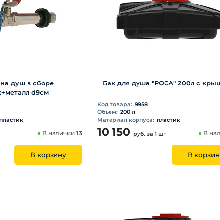
на душ в сборе
Бак для душа "РОСА" 200л с кры
к+металл d9см
Код товара:
9958
Объём:
200 л
пластик
Материал корпуса:
пластик
10 150
В наличии
13
В на
руб.
за 1 шт
В корзину
В корзин