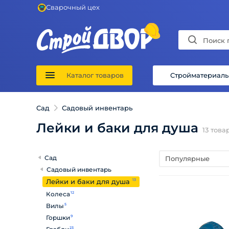
Сварочный цех
Каталог товаров
Стройматериал
Сад
Садовый инвентарь
Лейки и баки для душа
13
това
Сад
Популярные
Садовый инвентарь
Лейки и баки для душа
13
Колеса
12
Вилы
5
Горшки
9
23