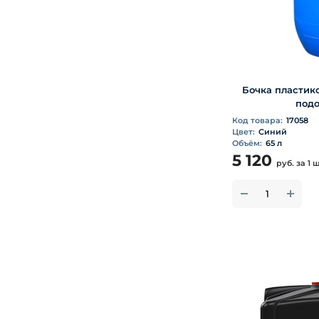
Бочка пластико
подо
Код товара:
17058
Цвет:
Синий
Объём:
65 л
5 120
руб.
за 1 