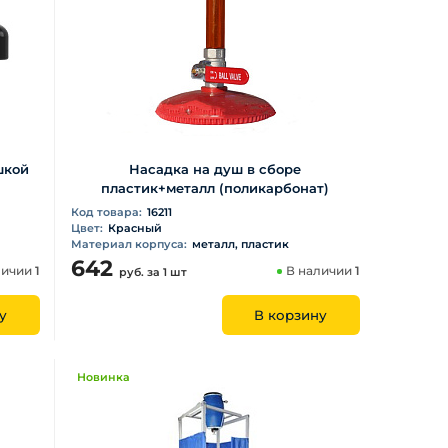
шкой
Насадка на душ в сборе
пластик+металл (поликарбонат)
Код товара:
16211
Цвет:
Красный
Материал корпуса:
металл, пластик
642
личии
1
В наличии
1
руб.
за 1 шт
у
В корзину
Новинка