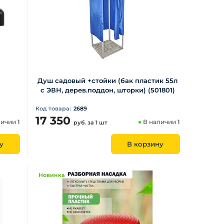
Душ садовый +стойки (бак пластик 55л
с ЭВН, дерев.поддон, шторки) (501801)
Код товара:
2689
17 350
личии
1
В наличии
1
руб.
за 1 шт
у
В корзину
Новинка