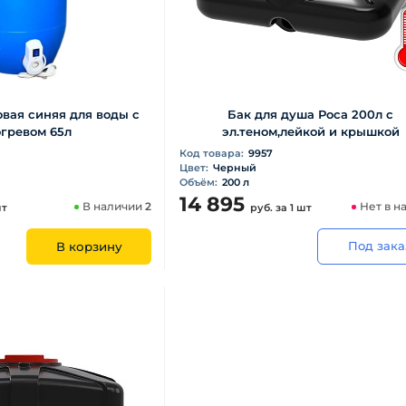
вая синяя для воды с
Бак для душа Роса 200л с
гревом 65л
эл.теном,лейкой и крышкой
Код товара:
9957
Цвет:
Черный
Объём:
200 л
14 895
В наличии
2
Нет в н
шт
руб.
за 1 шт
Под зака
В корзину