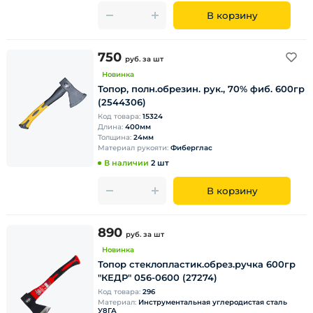
В корзину
750
руб.
за шт
Новинка
Топор, полн.обрезин. рук., 70% фиб. 600гр
(2544306)
Код товара:
15324
Длина:
400мм
Толщина:
24мм
Материал рукояти:
Фиберглас
В наличии
2 шт
В корзину
890
руб.
за шт
Новинка
Топор стеклопластик.обрез.ручка 600гр
"КЕДР" 056-0600 (27274)
Код товара:
296
Материал:
Инструментальная углеродистая сталь
У8ГА