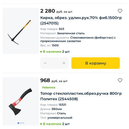
2 280
руб.
за шт
Кирка, обрез. удлин.рук.70% фиб.1500гр
(2547015)
Код товара:
303
Материал:
Закаленная сталь
Материал рукояти:
Стекловолокно (фиберглас) с
прорезиненным захватом
Вес, кг:
1500
В наличии
2 шт
В корзину
968
руб.
за шт
Новинка
Топор стеклопластик.обрез.ручка 800гр
Политех (2544508)
Код товара:
15321
Длина:
380мм
Материал:
Сталь
Тип:
универсальный
В наличии
2 шт