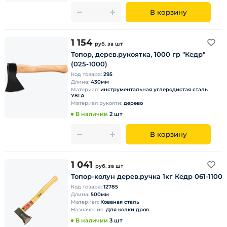
В корзину
1 154
руб.
за шт
Топор, дерев.рукоятка, 1000 гр "Кедр"
(025-1000)
Код товара:
295
Длина:
430мм
Материал:
инструментальная углеродистая сталь
У8ГА
Материал рукояти:
дерево
В наличии
2 шт
В корзину
1 041
руб.
за шт
Топор-колун дерев.ручка 1кг Кедр 061-1100
Код товара:
12785
Длина:
500мм
Материал:
Кованая сталь
Назначение:
Для колки дров
В наличии
3 шт