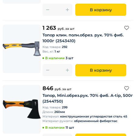
В корзину
1 263
руб.
за шт
Топор клин. полн.обрез. рук. 70% фиб.
1000г (2543410)
Код товара:
292
Вес, кг:
1 кг
В наличии
3 шт
В корзину
846
руб.
за шт
Топор, Mini.обрез.рук. 70% фиб. A-tip, 500г
(2544750)
Код товара:
299
Длина:
260мм
Материал:
конструкционная углеродистая сталь 45
Материал рукояти:
обрезиненный фиберглас
В наличии
11 шт