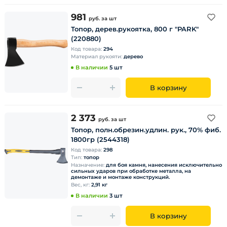
981
руб.
за шт
Топор, дерев.рукоятка, 800 г "PARK"
(220880)
Код товара:
294
Материал рукояти:
дерево
В наличии
5 шт
В корзину
2 373
руб.
за шт
Топор, полн.обрезин.удлин. рук., 70% фиб.
1800гр (2544318)
Код товара:
298
Тип:
топор
Назначение:
для боя камня, нанесения исключительно
сильных ударов при обработке металла, на
демонтаже и монтаже конструкций.
Вес, кг:
2,91 кг
В наличии
3 шт
В корзину