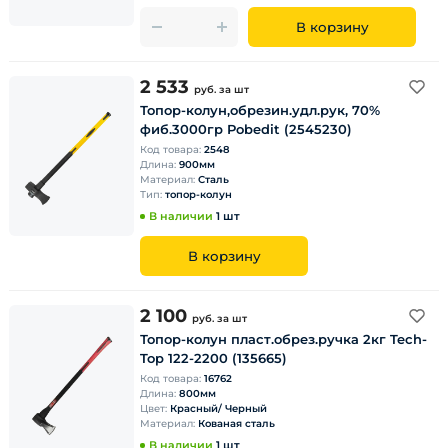
В корзину
2 533
руб.
за шт
Топор-колун,обрезин.удл.рук, 70%
фиб.3000гр Pobedit (2545230)
Код товара:
2548
Длина:
900мм
Материал:
Сталь
Тип:
топор-колун
В наличии
1 шт
В корзину
2 100
руб.
за шт
Топор-колун пласт.обрез.ручка 2кг Tech-
Top 122-2200 (135665)
Код товара:
16762
Длина:
800мм
Цвет:
Красный/ Черный
Материал:
Кованая сталь
В наличии
1 шт