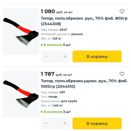
1 080
руб.
за шт
Топор, полн.обрезин. рук., 70% фиб. 800гр
(2544308)
Код товара:
2547
Материал рукояти:
резина
Вес, кг:
0,8 кг
В наличии
5 шт
В корзину
1 787
руб.
за шт
Топор, полн.обрезин.удлин. рук., 70% фиб.
1000гр (2544310)
Код товара:
297
Тип:
топор
Назначение:
для сруба
Вес, кг:
1,48 кг
В наличии
3 шт
В корзину