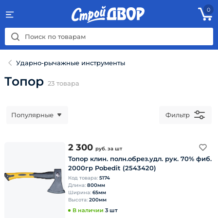
0
Ударно-рычажные инструменты
Топор
23
товара
Популярные
Фильтр
2 300
руб.
за шт
Топор клин. полн.обрез.удл. рук. 70% фиб.
2000гр Pobedit (2543420)
Код товара:
5174
Длина:
800мм
Ширина:
65мм
Высота:
200мм
В наличии
3 шт