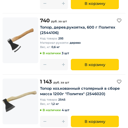
В корзину
740
руб.
за шт
Топор, дерев.рукоятка, 600 г Политех
(2544106)
Код товара:
293
Материал рукояти:
дерево
Вес, кг:
0,6 кг
В наличии
3 шт
В корзину
1 143
руб.
за шт
Топор хоз.кованный столярный в сборе
масса 1200г "Политех" (2546020)
Код товара:
2545
Вес, кг:
1,2 кг
В наличии
4 шт
В корзину