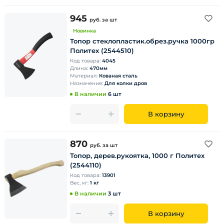
945
руб.
за шт
Новинка
Топор стеклопластик.обрез.ручка 1000гр
Политех (2544510)
Код товара:
4045
Длина:
470мм
Материал:
Кованая сталь
Назначение:
Для колки дров
В наличии
6 шт
В корзину
870
руб.
за шт
Топор, дерев.рукоятка, 1000 г Политех
(2544110)
Код товара:
13901
Вес, кг:
1 кг
В наличии
3 шт
В корзину