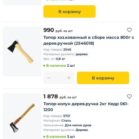
В корзину
990
руб.
за шт
Топор хоз.кованный в сборе масса 800г с
дерев.ручкой (2546018)
Код товара:
2546
Материал рукояти:
дерево
Вес, кг:
0,8 кг
В наличии
2 шт
В корзину
1 878
руб.
за шт
Топор-колун дерев.ручка 2кг Кедр 061-
1200
Код товара:
5721
Материал:
Сталь
Назначение:
Для колки дров
Материал рукояти:
Дерево
В наличии
3 шт