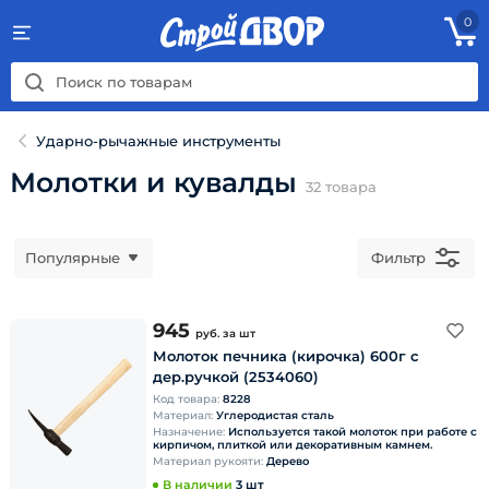
0
Ударно-рычажные инструменты
Молотки и кувалды
32
товара
Популярные
Фильтр
945
руб.
за шт
Молоток печника (кирочка) 600г с
дер.ручкой (2534060)
Код товара:
8228
Материал:
Углеродистая сталь
Назначение:
Используется такой молоток при работе с
кирпичом, плиткой или декоративным камнем.
Материал рукояти:
Дерево
В наличии
3 шт