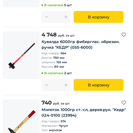
В наличии
5 шт
В корзину
4 748
руб.
за шт
Кувалда 6000гр фиберглас. обрезин.
ручка "КЕДР" (055-6000)
Код товара:
564
Длина:
750 мм
Ширина:
155 мм
Высота:
80 мм
В наличии
2 шт
В корзину
740
руб.
за шт
Молоток 1000гр ст.-сл, дерев.рук. "Кедр"
024-0100 (23994)
Код товара:
574
Материал:
Чугун
Тип:
молоток