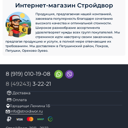
Интернет-магазин Стройдвор
Продукция, предлагаемая нашей компанией,
завоевала популярность благодаря сочетанию
высокого качества и оптимальной стоимости.
Широкое разнообразие ассортимента
удовлетворяет нужды всех групп покупателей. Мы
стремимся идти навстречу своим заказчикам,
предлагая продукцию и услуги, в полной мере отвечающие их
требованиям. Мы доставляем в Петушинский район, Покров,
Петушки, Орехово-Зуево.
8 (919) 010-19-08
8 (49243)
3-22-21
Доставка
Оплата
Городищи Ленина 1Б
info@stroidwor.ru