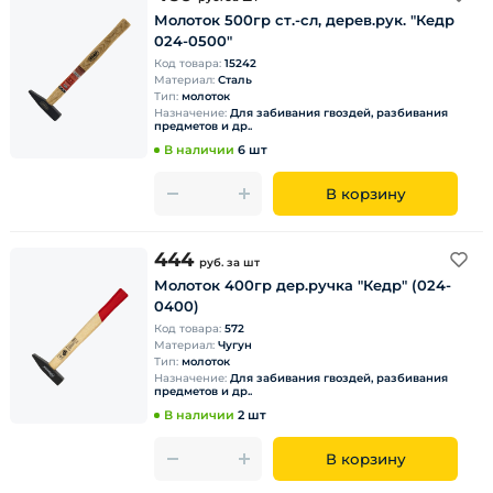
Молоток 500гр ст.-сл, дерев.рук. "Кедр
024-0500"
Код товара:
15242
Материал:
Сталь
Тип:
молоток
Назначение:
Для забивания гвоздей, разбивания
предметов и др..
В наличии
6 шт
В корзину
444
руб.
за шт
Молоток 400гр дер.ручка "Кедр" (024-
0400)
Код товара:
572
Материал:
Чугун
Тип:
молоток
Назначение:
Для забивания гвоздей, разбивания
предметов и др..
В наличии
2 шт
В корзину