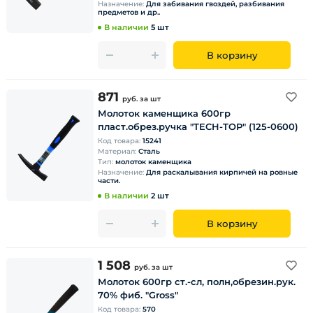
Назначение:
Для забивания гвоздей, разбивания
предметов и др..
В наличии
5 шт
В корзину
871
руб.
за шт
Молоток каменщика 600гр
пласт.обрез.ручка "TECH-TOP" (125-0600)
Код товара:
15241
Материал:
Сталь
Тип:
молоток каменщика
Назначение:
Для раскалывания кирпичей на ровные
части.
В наличии
2 шт
В корзину
1 508
руб.
за шт
Молоток 600гр ст.-сл, полн,обрезин.рук.
70% фиб. "Gross"
Код товара:
570