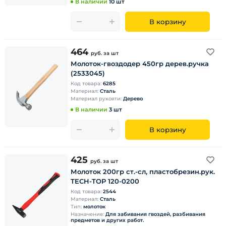
В наличии
10 шт
В корзину
464
руб.
за шт
Молоток-гвоздодер 450гр дерев.ручка
(2533045)
Код товара:
6285
Материал:
Сталь
Материал рукояти:
Дерево
В наличии
3 шт
В корзину
425
руб.
за шт
Молоток 200гр ст.-сл, пластобрезин.рук.
TECH-TOP 120-0200
Код товара:
2544
Материал:
Сталь
Тип:
молоток
Назначение:
Для забивания гвоздей, разбивания
предметов и других работ.