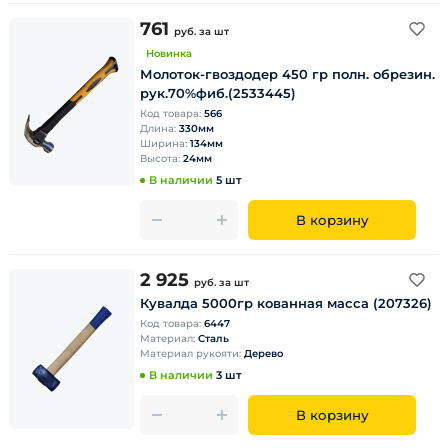
761
руб.
за шт
Новинка
Молоток-гвоздодер 450 гр полн. обрезин.
рук.70%фиб.(2533445)
Код товара:
566
Длина:
330мм
Ширина:
134мм
Высота:
24мм
В наличии
5 шт
В корзину
2 925
руб.
за шт
Кувалда 5000гр кованная масса (207326)
Код товара:
6447
Материал:
Сталь
Материал рукояти:
Дерево
В наличии
3 шт
В корзину