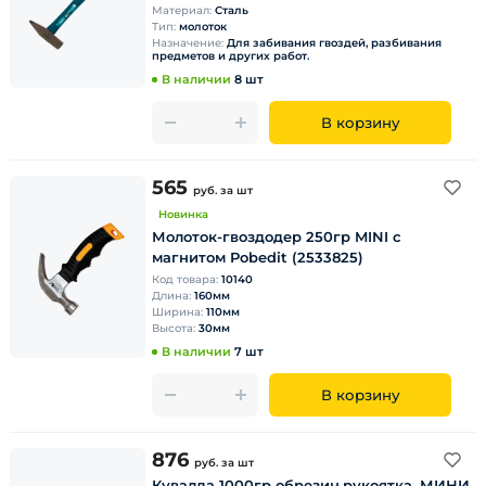
Материал:
Сталь
Тип:
молоток
Назначение:
Для забивания гвоздей, разбивания
предметов и других работ.
В наличии
8 шт
В корзину
565
руб.
за шт
Новинка
Молоток-гвоздодер 250гр MINI с
магнитом Pobedit (2533825)
Код товара:
10140
Длина:
160мм
Ширина:
110мм
Высота:
30мм
В наличии
7 шт
В корзину
876
руб.
за шт
Кувалда 1000гр обрезин.рукоятка, МИНИ