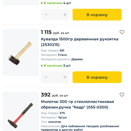
В наличии
4 шт
В корзину
1 115
руб.
за шт
Кувалда 1500гр деревянная рукоятка
(2530215)
Код товара:
561
Материал:
Сталь
Материал рукояти:
Дерево
В наличии
3 шт
В корзину
392
руб.
за шт
Молоток 300 гр стеклопластиковая
обрезин.ручка "Кедр" (055-0300)
Код товара:
575
Материал:
Чугун
Тип:
молоток
Назначение:
Для забивания гвоздей, разбивания
предметов и других работ.