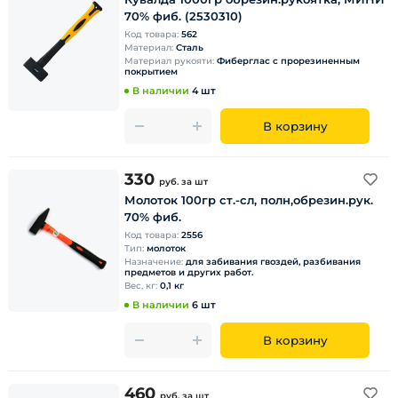
70% фиб. (2530310)
Код товара:
562
Материал:
Сталь
Материал рукояти:
Фиберглас с прорезиненным
покрытием
В наличии
4 шт
В корзину
330
руб.
за шт
Молоток 100гр ст.-сл, полн,обрезин.рук.
70% фиб.
Код товара:
2556
Тип:
молоток
Назначение:
для забивания гвоздей, разбивания
предметов и других работ.
Вес, кг:
0,1 кг
В наличии
6 шт
В корзину
460
руб.
за шт