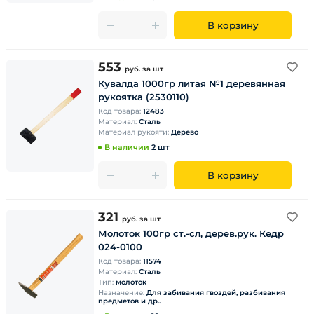
В корзину
553
руб.
за шт
Кувалда 1000гр литая №1 деревянная
рукоятка (2530110)
Код товара:
12483
Материал:
Сталь
Материал рукояти:
Дерево
В наличии
2 шт
В корзину
321
руб.
за шт
Молоток 100гр ст.-сл, дерев.рук. Кедр
024-0100
Код товара:
11574
Материал:
Сталь
Тип:
молоток
Назначение:
Для забивания гвоздей, разбивания
предметов и др..