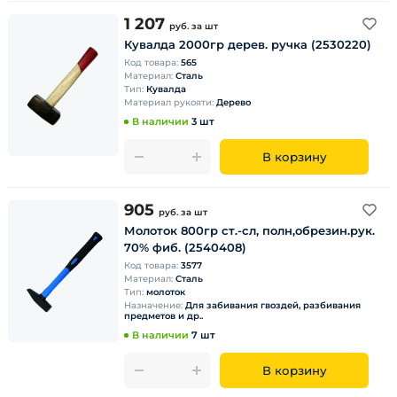
1 207
руб.
за шт
Кувалда 2000гр дерев. ручка (2530220)
Код товара:
565
Материал:
Сталь
Тип:
Кувалда
Материал рукояти:
Дерево
В наличии
3 шт
В корзину
905
руб.
за шт
Молоток 800гр ст.-сл, полн,обрезин.рук.
70% фиб. (2540408)
Код товара:
3577
Материал:
Сталь
Тип:
молоток
Назначение:
Для забивания гвоздей, разбивания
предметов и др..
В наличии
7 шт
В корзину