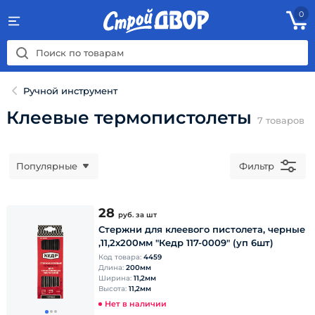
0
Ручной инструмент
Клеевые термопистолеты
7
товаров
Популярные
Фильтр
28
руб.
за шт
Стержни для клеевого пистолета, черные
,11,2х200мм "Кедр 117-0009" (уп 6шт)
Код товара:
4459
Длина:
200мм
Ширина:
11,2мм
Высота:
11,2мм
Нет в наличии