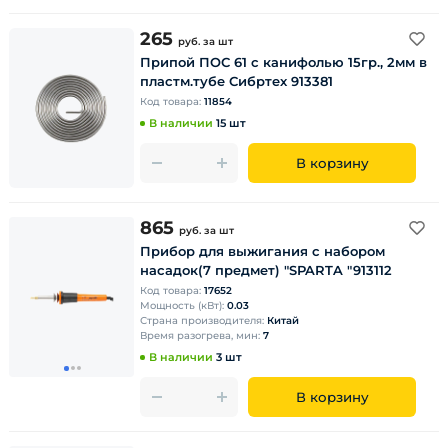
265
руб.
за шт
Припой ПОС 61 с канифолью 15гр., 2мм в
пластм.тубе Сибртех 913381
Код товара:
11854
В наличии
15 шт
В корзину
865
руб.
за шт
Прибор для выжигания с набором
насадок(7 предмет) "SPARTA "913112
Код товара:
17652
Мощность (кВт):
0.03
Страна производителя:
Китай
Время разогрева, мин:
7
В наличии
3 шт
В корзину