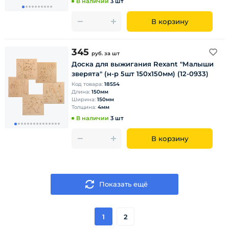
В наличии
3 шт
В корзину
345
руб.
за шт
Доска для выжигания Rexant "Малыши
зверята" (н-р 5шт 150х150мм) (12-0933)
Код товара:
18554
Длина:
150мм
Ширина:
150мм
Толщина:
4мм
В наличии
3 шт
В корзину
Показать ещё
1
2