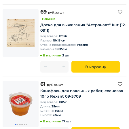
69
руб.
за шт
Новинка
Доска для выжигания "Астронавт" 1шт (12-
0911)
Код товара:
17656
Размер:
15х15 см
Страна производителя:
Россия
Размеры:
15х15см
В наличии
3 шт
В корзину
61
руб.
за шт
Канифоль для паяльных работ, сосновая
10гр Rexant 09-3709
Код товара:
18157
Длина:
35мм
Ширина:
39мм
Высота:
23мм
В наличии
17 шт