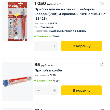
1 050
руб.
за шт
Прибор для выжигания с набором
насадок(7шт) и красками "ЗУБР МАСТЕР"
(55425)
Код товара:
15879
Тип:
Паяльник
Назначение:
Для выжигания по дереву
В наличии
3 шт
В корзину
85
руб.
за шт
Припой в колбе
Код товара:
5128
В наличии
4 шт
В корзину