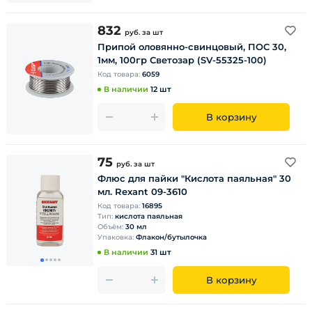
832
руб.
за шт
Припой оловянно-свинцовый, ПОС 30,
1мм, 100гр Светозар (SV-55325-100)
Код товара:
6059
В наличии
12 шт
В корзину
75
руб.
за шт
Флюс для пайки "Кислота паяльная" 30
мл. Rexant 09-3610
Код товара:
16895
Тип:
кислота паяльная
Объём:
30 мл
Упаковка:
Флакон/бутылочка
В наличии
31 шт
В корзину