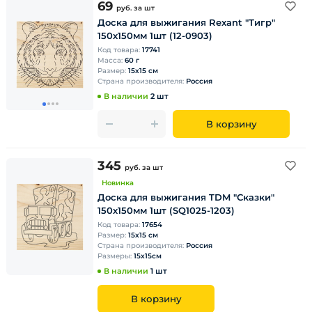
69
руб.
за шт
Доска для выжигания Rexant "Тигр"
150х150мм 1шт (12-0903)
Код товара:
17741
Масса:
60 г
Размер:
15х15 см
Страна производителя:
Россия
В наличии
2 шт
В корзину
345
руб.
за шт
Новинка
Доска для выжигания TDM "Сказки"
150х150мм 1шт (SQ1025-1203)
Код товара:
17654
Размер:
15х15 см
Страна производителя:
Россия
Размеры:
15х15см
В наличии
1 шт
В корзину