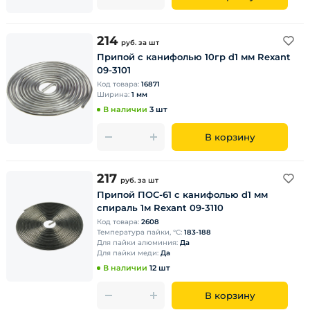
214
руб.
за шт
Припой с канифолью 10гр d1 мм Rexant
09-3101
Код товара:
16871
Ширина:
1 мм
В наличии
3 шт
В корзину
217
руб.
за шт
Припой ПОС-61 с канифолью d1 мм
спираль 1м Rexant 09-3110
Код товара:
2608
Температура пайки, °С:
183-188
Для пайки алюминия:
Да
Для пайки меди:
Да
В наличии
12 шт
В корзину