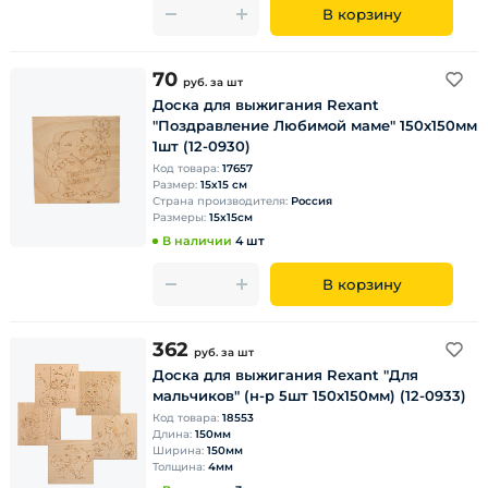
В корзину
70
руб.
за шт
Доска для выжигания Rexant
"Поздравление Любимой маме" 150х150мм
1шт (12-0930)
Код товара:
17657
Размер:
15х15 см
Страна производителя:
Россия
Размеры:
15х15см
В наличии
4 шт
В корзину
362
руб.
за шт
Доска для выжигания Rexant "Для
мальчиков" (н-р 5шт 150х150мм) (12-0933)
Код товара:
18553
Длина:
150мм
Ширина:
150мм
Толщина:
4мм