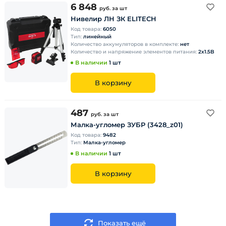
6 848
руб.
за шт
Нивелир ЛН ЗК ELITECH
Код товара:
6050
Тип:
линейный
Количество аккумуляторов в комплекте:
нет
Количество и напряжение элементов питания:
2х1.5B
В наличии
1 шт
В корзину
487
руб.
за шт
Малка-угломер ЗУБР (3428_z01)
Код товара:
9482
Тип:
Малка-угломер
В наличии
1 шт
В корзину
Показать ещё