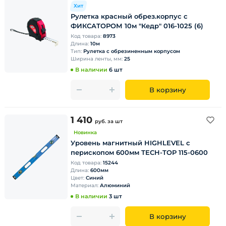
Хит
Рулетка красный обрез.корпус с
ФИКСАТОРОМ 10м "Кедр" 016-1025 (6)
Код товара:
8973
Длина:
10м
Тип:
Рулетка с обрезиненным корпусом
Ширина ленты, мм:
25
В наличии
6 шт
В корзину
1 410
руб.
за шт
Новинка
Уровень магнитный HIGHLEVEL с
перископом 600мм TECH-TOP 115-0600
Код товара:
15244
Длина:
600мм
Цвет:
Синий
Материал:
Алюминий
В наличии
3 шт
В корзину