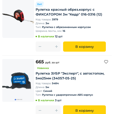
Хит
Рулетка красный обрез.корпус с
ФИКСАТОРОМ 3м "Кедр" 016-0316 (12)
Код товара:
3979
Длина:
3м
Тип:
Рулетка с обрезиненным корпусом
Ширина ленты, мм:
16
В наличии
12 шт
В корзину
665
руб.
за шт
Новинка
Рулетка ЗУБР "Эксперт", с автостопом,
5мх25мм (34057-05-25)
Код товара:
5484
Длина:
5м
Цвет:
Синий
Тип:
Рулетка с ударопрочным ABS корпус
В наличии
3 шт
В корзину