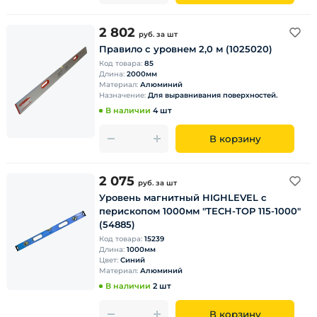
2 802
руб.
за шт
Правило с уровнем 2,0 м (1025020)
Код товара:
85
Длина:
2000мм
Материал:
Алюминий
Назначение:
Для выравнивания поверхностей.
В наличии
4 шт
В корзину
2 075
руб.
за шт
Уровень магнитный HIGHLEVEL с
перископом 1000мм "TECH-TOP 115-1000"
(54885)
Код товара:
15239
Длина:
1000мм
Цвет:
Синий
Материал:
Алюминий
В наличии
2 шт
В корзину