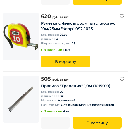
620
руб.
за шт
Рулетка с фиксатором пласт.корпус
10м/25мм "Кедр" 092-1025
Код товара:
9824
Длина:
10м
Ширина ленты, мм:
25
В наличии
1 шт
В корзину
505
руб.
за шт
Правило "Трапеция" 1,0м (1015010)
Код товара:
79
Длина:
1000мм
Материал:
Алюминий
Назначение:
Для выравнивания поверхностей
В наличии
4 шт
В корзину