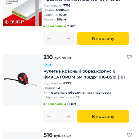
Код товара:
7716
Длина:
4000мм
Ширина:
10мм
Высота:
80мм
В наличии
2 шт
В корзину
210
руб.
за шт
Хит
Рулетка красный обрез.корпус с
ФИКСАТОРОМ 5м "Кедр" 016-0519 (10)
Код товара:
8772
Длина:
5м
Тип:
рулетка с обрезиненным корпусом
Ширина ленты, мм:
19
В наличии
12 шт
В корзину
516
руб.
за шт