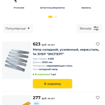
Угольник
Штангель,микрометр
Уровень
Популярные
Фильтр
623
руб.
за шт
Метр складной, усиленный, нерж.сталь,
1м ЗУБР "ЭКСПЕРТ"
Код товара:
4492
Длина:
1000 мм
Материал:
нержавеющая сталь
Тип:
складной метр
В наличии
1 шт
В корзину
277
руб.
за шт
Хит