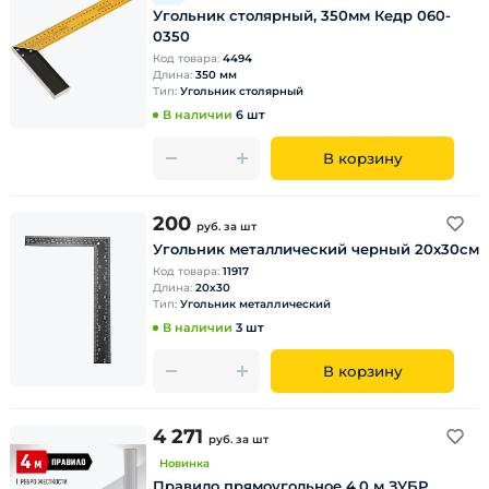
Угольник столярный, 350мм Кедр 060-
0350
Код товара:
4494
Длина:
350 мм
Тип:
Угольник столярный
В наличии
6 шт
В корзину
200
руб.
за шт
Угольник металлический черный 20х30см
Код товара:
11917
Длина:
20х30
Тип:
Угольник металлический
В наличии
3 шт
В корзину
4 271
руб.
за шт
Новинка
Правило прямоугольное 4,0 м ЗУБР