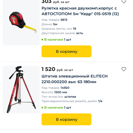
303
руб.
за шт
Рулетка красная двухкомп.корпус с
АВТОСТОПОМ 5м "Кедр" 015-0519 (12)
Код товара:
5813
Длина:
5м
Ширина ленты, мм:
19
Двусторонняя шкала:
есть
В наличии
1 шт
В корзину
1 520
руб.
за шт
Штатив элевационный ELITECH
2210.000200 выс 63-180мм
Код товара:
14920
Высота:
1500 мм
Тип оснастки:
штатив
Присоединительная резьба, дюйм:
1/4
В наличии
1 шт
В корзину