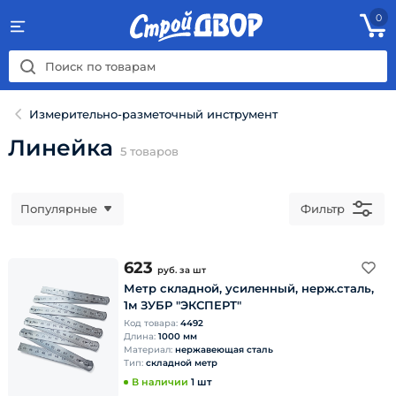
0
Измерительно-разметочный инструмент
Линейка
5
товаров
Популярные
Фильтр
623
руб.
за шт
Метр складной, усиленный, нерж.сталь,
1м ЗУБР "ЭКСПЕРТ"
Код товара:
4492
Длина:
1000 мм
Материал:
нержавеющая сталь
Тип:
складной метр
В наличии
1 шт