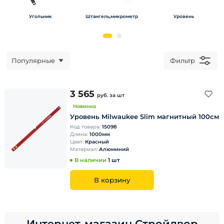
Угольник
Штангель,микрометр
Уровень
Популярные
Фильтр
3 565
руб.
за шт
Новинка
Уровень Milwaukee Slim магнитный 100cм
Код товара:
15098
Длина:
1000мм
Цвет:
Красный
Материал:
Алюминий
В наличии
1 шт
В корзину
Интернет-магазин Стройдвор