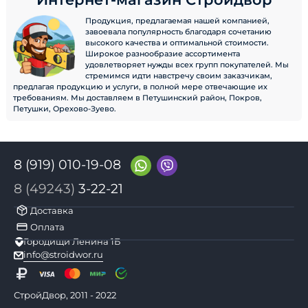
Продукция, предлагаемая нашей компанией,
завоевала популярность благодаря сочетанию
высокого качества и оптимальной стоимости.
Широкое разнообразие ассортимента
удовлетворяет нужды всех групп покупателей. Мы
стремимся идти навстречу своим заказчикам,
предлагая продукцию и услуги, в полной мере отвечающие их
требованиям. Мы доставляем в Петушинский район, Покров,
Петушки, Орехово-Зуево.
8 (919) 010-19-08
8 (49243)
3-22-21
Доставка
Оплата
Городищи Ленина 1Б
info@stroidwor.ru
СтройДвор, 2011 - 2022