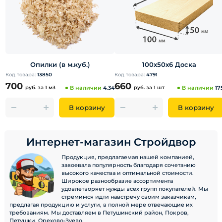
Опилки (в м.куб.)
100х50х6 Доска
Код товара:
13850
Код товара:
4791
700
660
руб.
за 1 м3
В наличии
4.34
руб.
за 1 шт
В наличии
17
В корзину
В корзину
Интернет-магазин Стройдвор
Продукция, предлагаемая нашей компанией,
завоевала популярность благодаря сочетанию
высокого качества и оптимальной стоимости.
Широкое разнообразие ассортимента
удовлетворяет нужды всех групп покупателей. Мы
стремимся идти навстречу своим заказчикам,
предлагая продукцию и услуги, в полной мере отвечающие их
требованиям. Мы доставляем в Петушинский район, Покров,
Петушки, Орехово-Зуево.