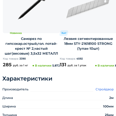
Новинка
Хит
Саморез по
Лезвия сегментированные
гипсокар.острый,гол. потай-
18мм STY-21618100 STRONG
крест № 2,частый
(1упак-10шт)
шаг(весовые) 3,5х32 МЕТАЛЛ
Код товара:
3390
Код товара:
4592
285
131
руб.
за 1 кг
В наличии
5.872
руб.
за 1 упак
В наличии
Характеристики
Производитель
Стройдвор
Длина
2м
Ширина
100мм
Толщина
25мм