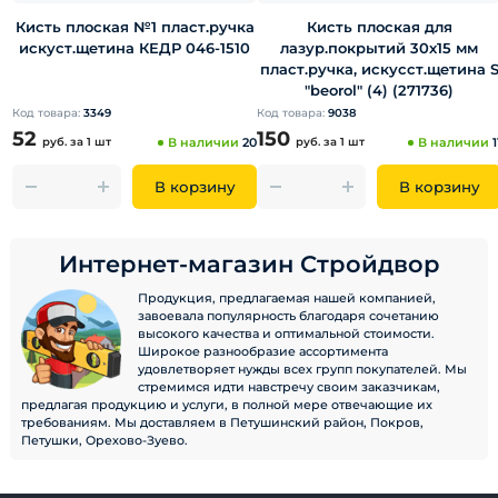
Кисть плоская №1 пласт.ручка
Кисть плоская для
искуст.щетина КЕДР 046-1510
лазур.покрытий 30х15 мм
пласт.ручка, искусст.щетина 
"beorol" (4) (271736)
Код товара:
3349
Код товара:
9038
52
150
руб.
за 1 шт
В наличии
20
руб.
за 1 шт
В наличии
1
В корзину
В корзину
Интернет-магазин Стройдвор
Продукция, предлагаемая нашей компанией,
завоевала популярность благодаря сочетанию
высокого качества и оптимальной стоимости.
Широкое разнообразие ассортимента
удовлетворяет нужды всех групп покупателей. Мы
стремимся идти навстречу своим заказчикам,
предлагая продукцию и услуги, в полной мере отвечающие их
требованиям. Мы доставляем в Петушинский район, Покров,
Петушки, Орехово-Зуево.