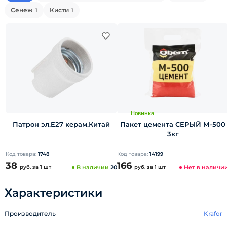
Сенеж
Кисти
1
1
Новинка
Патрон эл.E27 керам.Китай
Пакет цемента СЕРЫЙ М-500
3кг
Код товара:
1748
Код товара:
14199
38
166
руб.
за 1 шт
В наличии
20
руб.
за 1 шт
Нет в наличи
Характеристики
Производитель
Krafor