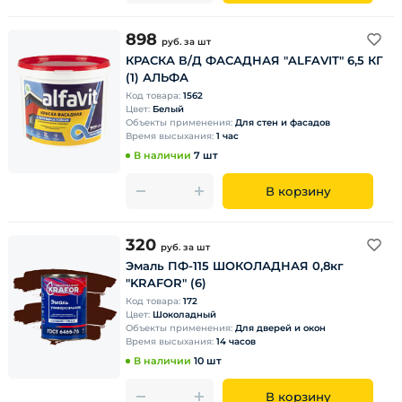
898
руб.
за шт
КРАСКА В/Д ФАСАДНАЯ "ALFAVIT" 6,5 КГ
(1) АЛЬФА
Код товара:
1562
Цвет:
Белый
Объекты применения:
Для стен и фасадов
Время высыхания:
1 час
В наличии
7 шт
В корзину
320
руб.
за шт
Эмаль ПФ-115 ШОКОЛАДНАЯ 0,8кг
"KRAFOR" (6)
Код товара:
172
Цвет:
Шоколадный
Объекты применения:
Для дверей и окон
Время высыхания:
14 часов
В наличии
10 шт
В корзину