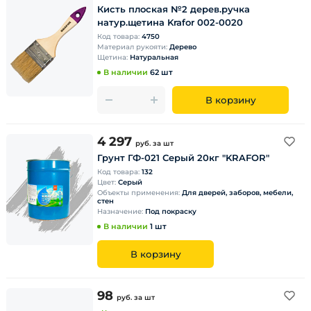
Кисть плоская №2 дерев.ручка
натур.щетина Krafor 002-0020
Код товара:
4750
Материал рукояти:
Дерево
Щетина:
Натуральная
В наличии
62 шт
В корзину
4 297
руб.
за шт
Грунт ГФ-021 Серый 20кг "KRAFOR"
Код товара:
132
Цвет:
Серый
Объекты применения:
Для дверей, заборов, мебели,
стен
Назначение:
Под покраску
В наличии
1 шт
В корзину
98
руб.
за шт