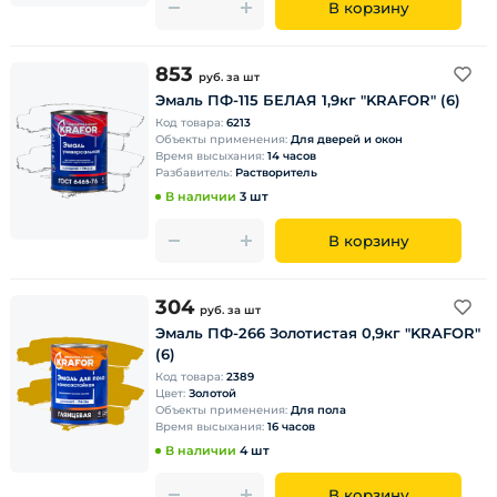
В корзину
853
руб.
за шт
Эмаль ПФ-115 БЕЛАЯ 1,9кг "KRAFOR" (6)
Код товара:
6213
Объекты применения:
Для дверей и окон
Время высыхания:
14 часов
Разбавитель:
Растворитель
В наличии
3 шт
В корзину
304
руб.
за шт
Эмаль ПФ-266 Золотистая 0,9кг "KRAFOR"
(6)
Код товара:
2389
Цвет:
Золотой
Объекты применения:
Для пола
Время высыхания:
16 часов
В наличии
4 шт
В корзину