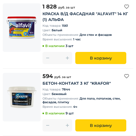
1 828
руб.
за шт
КРАСКА В/Д ФАСАДНАЯ "ALFAVIT" 14 КГ
(1) АЛЬФА
Код товара:
1561
Цвет:
Белый
Объекты применения:
Для стен и фасадов
Время высыхания:
1 час
В наличии
3 шт
В корзину
594
руб.
за шт
БЕТОН-КОНТАКТ 3 КГ "KRAFOR"
Код товара:
7844
Цвет:
Бежевый
Объекты применения:
Для пола, потолков, стен,
фасадов, плитку
Время высыхания:
4ч
В наличии
9 шт
В корзину