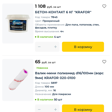
1 108
руб.
за шт
БЕТОН-КОНТАКТ 6 КГ "KRAFOR"
Код товара:
7845
Цвет:
Прозрачный
Объекты применения:
Для пола, потолков, стен,
фасадов, плитку
Время высыхания:
4ч
В наличии
4 шт
В корзину
65
руб.
за шт
Новинка
Валик-мини полиамид d16/100мм (ворс
9мм) KRAFOR 020-0100
Код товара:
5897
Длина:
100 мм
Диаметр, мм:
16
Назначение:
Для покраски
В наличии
50 шт
В корзину