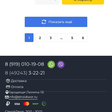
Показать ещё
1
2
3
...
5
6
8 (919) 010-19-08
8 (49243)
3-22-21
Доставка
Оплата
Городищи Ленина 1Б
info@stroidwor.ru
СтройДвор, 2011 - 2022