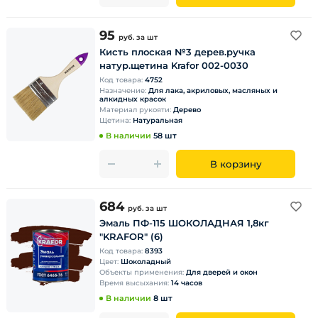
95
руб.
за шт
Кисть плоская №3 дерев.ручка
натур.щетина Krafor 002-0030
Код товара:
4752
Назначение:
Для лака, акриловых, масляных и
алкидных красок
Материал рукояти:
Дерево
Щетина:
Натуральная
В наличии
58 шт
В корзину
684
руб.
за шт
Эмаль ПФ-115 ШОКОЛАДНАЯ 1,8кг
"KRAFOR" (6)
Код товара:
8393
Цвет:
Шоколадный
Объекты применения:
Для дверей и окон
Время высыхания:
14 часов
В наличии
8 шт