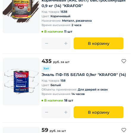
коричневая (RAL 8017) быстросохнущая
0,9 кг (14) "KRAFOR"
Код товара:
1538
Цвет:
Коричневый
Назначение:
Металл, ржавчина
Время высыхания:
2 часа
В наличии
11 шт
В корзину
435
руб.
за шт
Хит
Эмаль ПФ-115 БЕЛАЯ 0,9кг "KRAFOR" (14)
Код товара:
158
Цвет:
Белый
Объекты применения:
Для дверей и окон
Время высыхания:
14 часов
В наличии
18 шт
В корзину
59
руб.
за шт