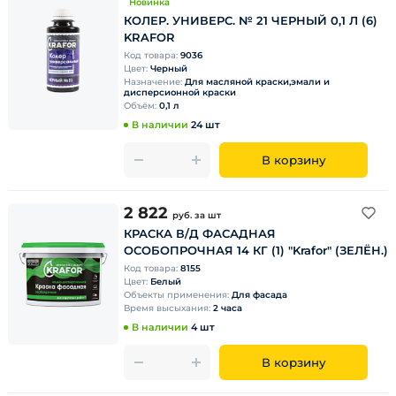
Новинка
КОЛЕР. УНИВЕРС. № 21 ЧЕРНЫЙ 0,1 Л (6)
KRAFOR
Код товара:
9036
Цвет:
Черный
Назначение:
Для масляной краски,эмали и
дисперсионной краски
Объём:
0,1 л
В наличии
24 шт
В корзину
2 822
руб.
за шт
КРАСКА В/Д ФАСАДНАЯ
ОСОБОПРОЧНАЯ 14 КГ (1) "Krafor" (ЗЕЛЁН.)
Код товара:
8155
Цвет:
Белый
Объекты применения:
Для фасада
Время высыхания:
2 часа
В наличии
4 шт
В корзину