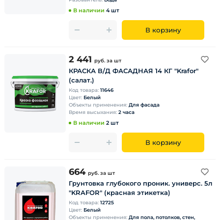
В наличии
4 шт
В корзину
2 441
руб.
за шт
КРАСКА В/Д ФАСАДНАЯ 14 КГ "Krafor"
(салат.)
Код товара:
11646
Цвет:
Белый
Объекты применения:
Для фасада
Время высыхания:
2 часа
В наличии
2 шт
В корзину
664
руб.
за шт
Грунтовка глубокого проник. универс. 5л
"KRAFOR" (красная этикетка)
Код товара:
12725
Цвет:
Белый
Объекты применения:
Для пола, потолков, стен,