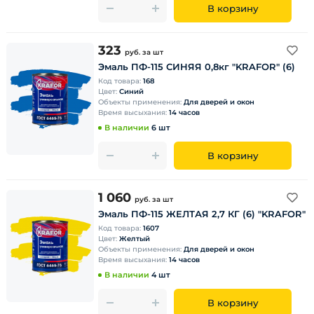
В корзину
323
руб.
за шт
Эмаль ПФ-115 СИНЯЯ 0,8кг "KRAFOR" (6)
Код товара:
168
Цвет:
Синий
Объекты применения:
Для дверей и окон
Время высыхания:
14 часов
В наличии
6 шт
В корзину
1 060
руб.
за шт
Эмаль ПФ-115 ЖЕЛТАЯ 2,7 КГ (6) "KRAFOR"
Код товара:
1607
Цвет:
Желтый
Объекты применения:
Для дверей и окон
Время высыхания:
14 часов
В наличии
4 шт
В корзину