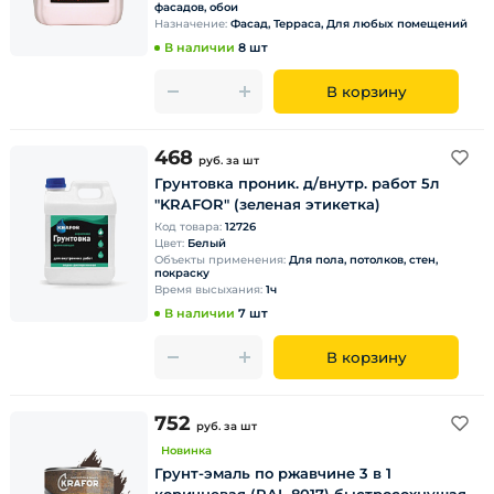
фасадов, обои
Назначение:
Фасад, Терраса, Для любых помещений
В наличии
8 шт
В корзину
468
руб.
за шт
Грунтовка проник. д/внутр. работ 5л
"KRAFOR" (зеленая этикетка)
Код товара:
12726
Цвет:
Белый
Объекты применения:
Для пола, потолков, стен,
покраску
Время высыхания:
1ч
В наличии
7 шт
В корзину
752
руб.
за шт
Новинка
Грунт-эмаль по ржавчине 3 в 1