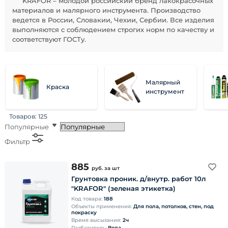
KRAFOR – молодой российский бренд лакокрасочных
материалов и малярного инструмента. Производство
ведется в России, Словакии, Чехии, Сербии. Все изделия
выполняются с соблюдением строгих норм по качеству и
соответствуют ГОСТу.
Малярный
Краска
инструмент
Товаров:
125
Популярные
Фильтр
885
руб.
за шт
Грунтовка проник. д/внутр. работ 10л
"KRAFOR" (зеленая этикетка)
Код товара:
188
Объекты применения:
Для пола, потолков, стен, под
покраску
Время высыхания:
2ч
Разбавитель:
Вода