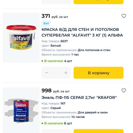
371
руб.
за шт
Хит
КРАСКА В/Д ДЛЯ СТЕН И ПОТОЛКОВ
СУПЕРБЕЛАЯ "ALFAVIT" 3 КГ (1) АЛЬФА
Код товара:
6537
Цвет:
Белый
Объекты применения:
Для потолков и стен
Время высыхания:
1 час
В наличии
4 шт
В корзину
998
руб.
за шт
Эмаль ПФ-115 СЕРАЯ 2,7кг "KRAFOR"
Код товара:
167
Цвет:
Серый
Объекты применения:
Для дверей и окон
Время высыхания:
14 часов
В наличии
6 шт